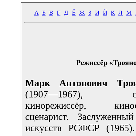
А
Б
В
Г
Д
Ё
Ж
З
И
Й
К
Л
М
Режиссёр «Троян
Марк Антонович Троян
(1907—1967), сов
кинорежиссёр, кинооп
сценарист. Заслуженный
искусств РСФСР (1965).