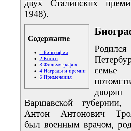
двух Сталинских преми
1948).
Биогра
Содержание
Роди
1
Биография
Петерб
2
Книги
3
Фильмография
семье
4
Награды и премии
5
Примечания
потомст
дворян
Варшавской губернии,
Антон Антонович Троя
был военным врачом, род