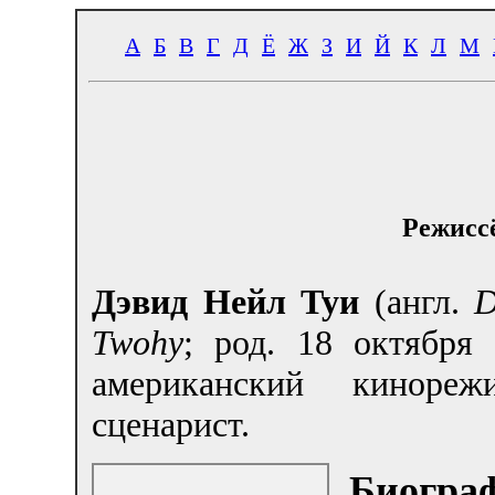
А
Б
В
Г
Д
Ё
Ж
З
И
Й
К
Л
М
Режиссё
Дэвид Нейл Туи
(англ.
D
Twohy
; род. 18 октября
американский кинореж
сценарист.
Биогра