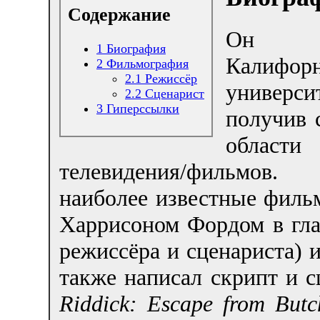
Содержание
Он ок
1
Биография
Калифор
2
Фильмография
2.1
Режиссёр
университ
2.2
Сценарист
3
Гиперссылки
получив 
области
телевидения/фильм
наиболее известные фильм
Харрисоном Фордом в гла
режиссёра и сценариста) 
также написал скрипт и 
Riddick: Escape from Butc