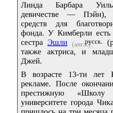
Линда Барбара Уил
девичестве — Пэйн), 
средств для благотвори
фонда. У Кимберли есть
сестра
Эшли
(р
русск.
(англ.)
также актриса, и млад
Джей.
В возрасте 13-ти лет 
рекламе. После оконча
престижную «Школу 
университете города Чик
пришлось на три месяца п