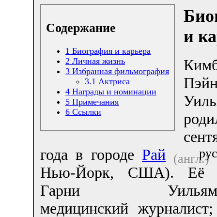
Био
Содержание
и к
1
Биография и карьера
2
Личная жизнь
Кимб
3
Избранная фильмография
Пэй
3.1
Актриса
4
Награды и номинации
Уиль
5
Примечания
6
Ссылки
род
сент
года в городе
Рай
рус
(англ.)
Нью-Йорк, США). Её
Гарни Уильямс-т
медицинский журналист