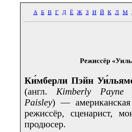
А
Б
В
Г
Д
Ё
Ж
З
И
Й
К
Л
М
Режиссёр «Уиль
Ки́мберли Пэйн Уи́льямс
(англ.
Kimberly Payne W
Paisley
) — американская 
режиссёр, сценарист, мо
продюсер.