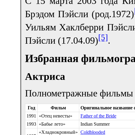
С 15 марта 2003 года К
Брэдом Пэйсли (род.1972)
Уильям Хаклберри Пэйсли 
[5]
Пэйсли (17.04.09)
.
Избранная фильмогр
Актриса
Полнометражные фильмы
Год
Фильм
Оригинальное название
1991
«Отец невесты»
Father of the Bride
1993
«Бабье лето»
Indian Summer
«Хладнокровный»
Coldblooded