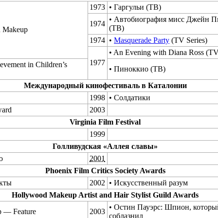
1973
• Гаргульи (ТВ)
• Автобиография мисс Джейн П
1974
(ТВ)
n Makeup
1974
•
Masquerade Party
(TV Series)
• An Evening with Diana Ross (T
1977
evement in Children’s
• Пиноккио (ТВ)
Международный кинофестиваль в Каталонии
1998
• Солдатики
ward
2003
Virginia Film Festival
1999
Голливудская «Аллея славы»
ю
2001
Phoenix Film Critics Society Awards
кты
2002
• Искусственный разум
Hollywood Makeup Artist and Hair Stylist Guild Awards
• Остин Пауэрс: Шпион, которы
p — Feature
2003
соблазнил