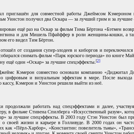
ыл приглашён для совместной работы Джеймсом Кэмероном 
льм Уинстон получил два Оскара — за лучший грим и за лучшие
ирован ещё раз на Оскар за фильм Тима Бёртона «Бэтмен возвр
нгвина и для Мишель Пфайффер в роли женщины-кошки, а так
ором его видел Тим Бёртон.
отошёл от создания супер-злодеев и киборгов и переключился
собирался снимать фильм «Парк юрского периода» по книге Май
[2]
ну ещё один «Оскар» за лучшие спецэффекты.
Джеймс Кэмерон совместно основали компанию «Диджитал До
о цифровым и визуальным эффектам в мире. После выхода 
кассу, Кэмерон и Уинстон решили выйти из неё.
ки продолжали работать над спецэффектами и далее, участву
меру, в фильме Стивена Спилберга «Искусственный разум», кот
р» за лучшие спецэффекты. В 2003 году Стэн Уинстон был п
л о своей жизни и карьере в Голливуде. В 2000 годах он час
их как «Пёрл-Харбор», «Константин: повелитель тьмы», «Тран
ный человек» и другие. К моменту своей смерти Уинстон рабо