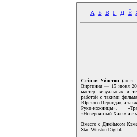
А
Б
В
Г
Д
Ё
Стэ́нли Уи́нстон
(англ.
Виргиния — 15 июня 20
мастер визуальных и те
работой с такими фильма
Юрского Периода», а так
Руки-ножницы», «Тр
«Невероятный Халк» и с 
Вместе с Джеймсом Кэме
Stan Winston Digital.