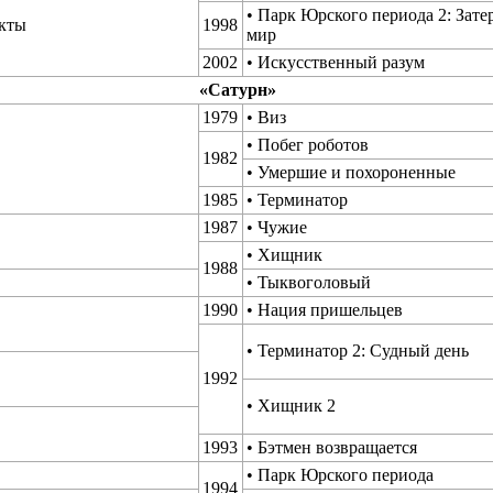
• Парк Юрского периода 2: Зат
кты
1998
мир
2002
• Искусственный разум
«Сатурн»
1979
• Виз
• Побег роботов
1982
• Умершие и похороненные
1985
• Терминатор
1987
• Чужие
• Хищник
1988
• Тыквоголовый
1990
• Нация пришельцев
• Терминатор 2: Судный день
1992
• Хищник 2
1993
• Бэтмен возвращается
• Парк Юрского периода
1994