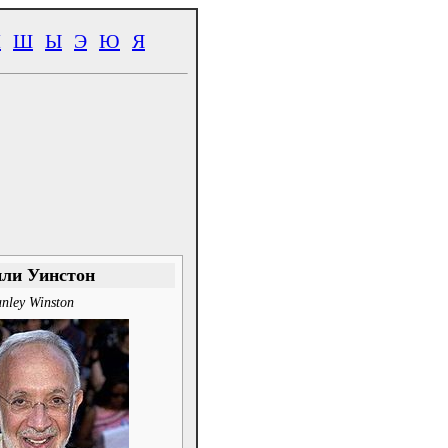
Ч
Ш
Ы
Э
Ю
Я
ли Уинстон
anley Winston