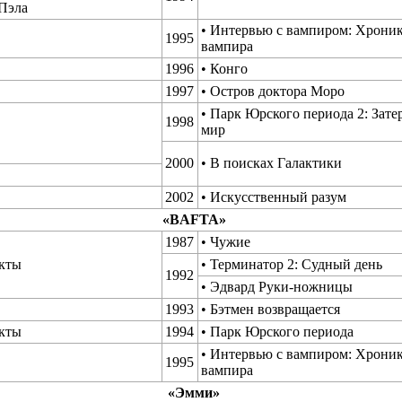
Пэла
• Интервью с вампиром: Хрони
1995
вампира
1996
• Конго
1997
• Остров доктора Моро
• Парк Юрского периода 2: Зат
1998
мир
2000
• В поисках Галактики
2002
• Искусственный разум
«BAFTA»
1987
• Чужие
кты
• Терминатор 2: Судный день
1992
• Эдвард Руки-ножницы
1993
• Бэтмен возвращается
кты
1994
• Парк Юрского периода
• Интервью с вампиром: Хрони
1995
вампира
«Эмми»