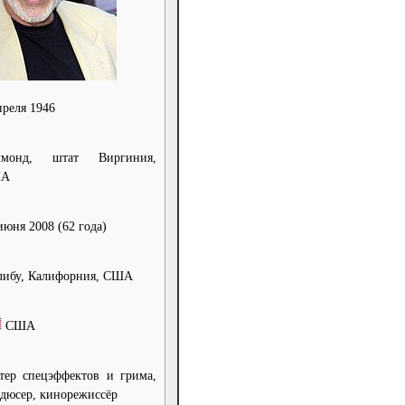
преля 1946
чмонд, штат Виргиния,
А
июня 2008
(62 года)
либу, Калифорния, США
США
тер спецэффектов и грима,
дюсер, кинорежиссёр