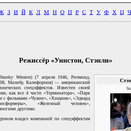
Ж
З
И
Й
К
Л
М
Н
О
П
Р
С
Т
У
Ф
Х
Ц
Режиссёр «Уинстон, Стэнли»
Stanley Winston
) (7 апреля 1946, Ричмонд,
Стэн
08, Малибу, Калифорния) — американский
хнических спецэффектов. Известен своей
St
ми, как все 4 части «Терминатора», «Парк
же с фильмами «Чужие», «Хищник», «Эдвард
ансформеры», «Железный человек»,
многими другими.
роном владел компанией по спецэффектам