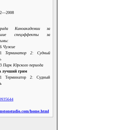
72—2008
града Киноакадемии за
чшие спецэффекты за
льмы:
86
Чужие
91
Терминатор 2: Судный
ь
93
Парк Юрского периода
а лучший грим
91 Терминатор 2: Судный
ь
0935644
instonstudio.com/home.html