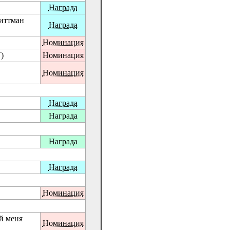
Награда
иттман
Награда
Номинация
V)
Номинация
Номинация
Награда
Награда
Награда
Награда
Номинация
й меня
Номинация