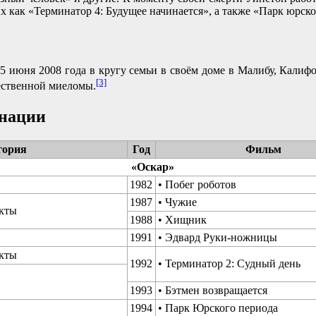
х как «Терминатор 4: Будущее начинается», а также «Парк юрско
5 июня 2008 года в кругу семьи в своём доме в Малибу, Калиф
[3]
жественной миеломы.
нации
гория
Год
Фильм
«Оскар»
1982
• Побег роботов
1987
• Чужие
кты
1988
• Хищник
1991
• Эдвард Руки-ножницы
кты
1992
• Терминатор 2: Судный день
1993
• Бэтмен возвращается
1994
• Парк Юрского периода