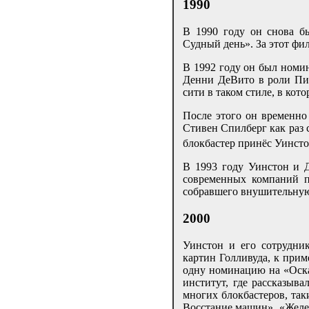
1990
В 1990 году он снова б
Судный день». За этот фи
В 1992 году он был номин
Денни ДеВито в роли Пи
сити в таком стиле, в кот
После этого он временно 
Стивен Спилберг как раз 
блокбастер принёс Уинсто
В 1993 году Уинстон и 
современных компаний п
собравшего внушительную 
2000
Уинстон и его сотрудни
картин Голливуда, к при
одну номинацию на «Оска
институт, где рассказыва
многих блокбастеров, так
Восстание машин», «Желез