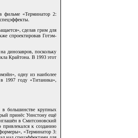
в фильме «Терминатор 2:
 спецэффекты.
ащается», сделав грим для
же спроектировав Готэм-
 на динозавров, поскольку
кла Крайтона. В 1993 этот
мэйн», одну из наиболее
в 1997 году «Титаника»,
я в большинстве крупных
орый принёс Уинстону ещё
риглашён в Смитсоновский
то привлекался к созданию
сформеры», «Терминатор 3:
тал над спецэффектами для