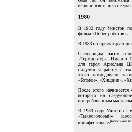
семь лет он занимался
вершин взять пока не удав
1980
В 1982 году Уинстон п
фильм «Побег роботов».
В 1983 он проектирует ди
Следующим шагом стал
«Терминатор». Именно С
для героя Арнольда Ш
получил за работу с те
этого последовали так
«Бэтмен», «Хищник», «Хи
После этого начинается 
которого на следующи
востребованным мастером
В 1989 году Уинстон сн
«Тыквоголовый» зав
[
источник не
кинофестивале.