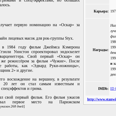
 гримами и спец-эффектами, но больших
алось.
Карьера:
19
олучает первую номинацию на «Оскар» за
На
лу
фи
зайн лицевых масок для рок-группы Styx.
19
 в 1984 году фильм Джеймса Кэмерона
19
Награды:
тэнли Уинстон спроектировал эндоскелет
ден
варценеггера. Свой первый «Оскар» он
19
м же режиссёром за фильм «Чужие». После
и з
ие работы, как «Эдвард Руки-ножницы»,
19
щник 2» и другие.
ден
его восхождение на вершину, в результате
е 20 лет он стал самым известным и
 спецэффектов и грима.
IMDb:
ID 
ял свой первый фильм. Его фильм ужасов
http://www.stanw
оевал первое место на Парижском
 указан 268 дней
]