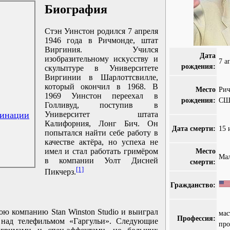
Биография
Стэн Уинстон родился 7 апреля
1946 года в Ричмонде, штат
Виргиния. Учился
Дата
изобразительному искусству и
7 а
рождения:
скульптуре в Университете
Виргинии в Шарлоттсвилле,
который окончил в 1968. В
Место
Ри
1969 Уинстон переехал в
рождения:
СШ
Голливуд, поступив в
минации
Университет штата
Калифорния, Лонг Бич. Он
Дата смерти:
15 
попытался найти себе работу в
качестве актёра, но успеха не
имел и стал работать гримёром
Место
Ма
в компании Уолт Дисней
смерти:
[1]
Пикчерз.
Гражданство:
ою компанию Stan Winston Studio и выиграл
мас
Профессия:
 над телефильмом «Гаргульи». Следующие
про