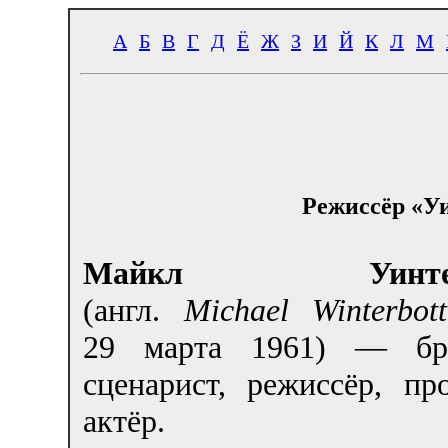
А
Б
В
Г
Д
Ё
Ж
З
И
Й
К
Л
М
Режиссёр «У
Майкл Уинтерб
(англ.
Michael Winterbot
29 марта 1961
) — бри
сценарист, режиссёр, пр
актёр.