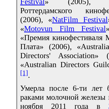
Festival
» (2005), «
Роттердамского кинофе
(2006), «
NatFilm Festival
«
Motovun Film Festival
«Премия кинофестиваля М
Плата» (2006), «Australi
Directors' Association»
«Australian Directors Guil
[1]
.
Умерла после 6-ти лет 
раками молочной железы 
ноября 2011 года в