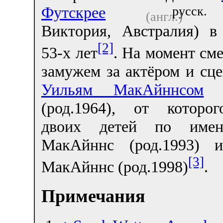
Футскрее
(
русск.
(англ.)
Виктория, Австралия) в 
[2]
53-х лет
. На момент см
замужем за актёром и сц
Уильям МакАйннсом
(род.1964), от которо
двоих детей по име
МакАйннс (род.1993) 
[3]
МакАйннс (род.1998)
.
Примечания