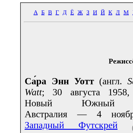
А
Б
В
Г
Д
Ё
Ж
З
И
Й
К
Л
М
Режисс
Са́ра Энн Уотт
(англ.
S
Watt
; 30 августа 1958,
Новый Южный У
Австралия — 4 ноябр
Западный Футскрей