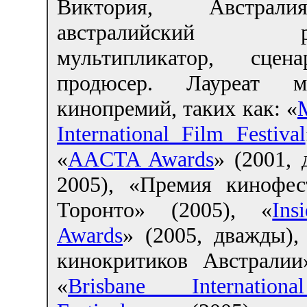
Виктория, Австра
австралийский реж
мультипликатор, сцен
продюсер. Лауреат мн
кинопремий, таких как: «
International Film Festival
«
AACTA Awards
» (2001,
2005), «Премия кинофес
Торонто» (2005), «
Ins
Awards
» (2005, дважды),
кинокритиков Австралии»
«
Brisbane Internatio