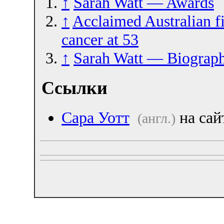
↑
Sarah Watt — Awards
↑
Acclaimed Australian f
cancer at 53
↑
Sarah Watt — Biograp
Ссылки
Сара Уотт
на сай
(англ.)