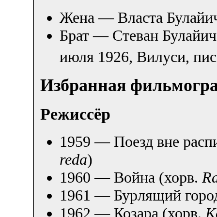
Жена — Власта Булайи
Брат — Стеван Булайич
июля 1926
, Вилуси, пи
Избранная фильмогр
Режиссёр
1959 — Поезд вне расп
reda
)
1960 — Война (хорв.
Ra
1961 — Бурлящий город
1962 — Козара (хорв.
K