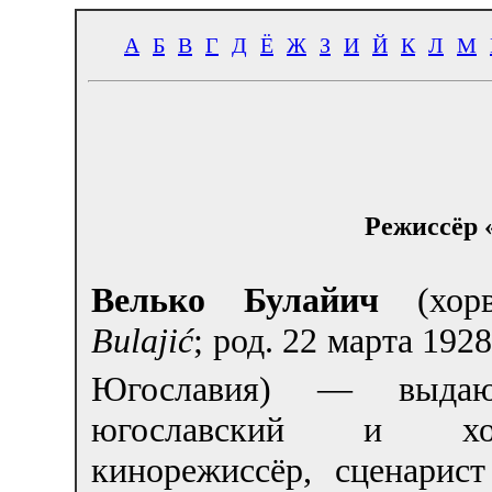
А
Б
В
Г
Д
Ё
Ж
З
И
Й
К
Л
М
Режиссёр 
Велько Булайич
(хор
Bulajić
; род.
22 марта 192
Югославия) — выдаю
югославский и хор
кинорежиссёр, сценарист