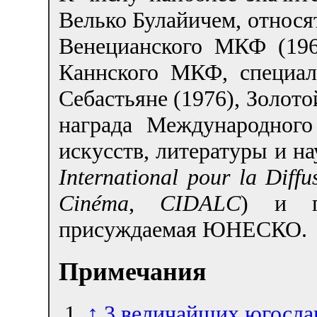
Велько Булайичем, относя
Венецианского МКФ (196
Каннского МКФ, специа
Себастьяне (1976), Золот
награда Международного
искусств, литературы и н
International pour la Diffu
Cinéma
,
CIDALC
) и п
присуждаемая ЮНЕСКО.
Примечания
↑
3 величайших югосла