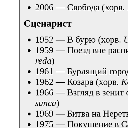
2006 — Свобода (хорв.
Сценарист
1952 — В бурю (хорв.
U
1959 — Поезд вне расп
reda
)
1961 — Бурлящий город
1962 — Козара (хорв.
K
1966 — Взгляд в зенит 
sunca
)
1969 — Битва на Нерет
1975 — Покушение в Са