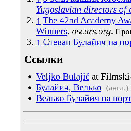
Yugoslavian directors of a
↑
The 42nd Academy Awa
Winners
.
oscars.org
.
Пров
↑
Стеван Булайич на п
Ссылки
Veljko Bulajić
at Filmsk
Булайич, Велько
(англ.)
Велько Булайич на пор