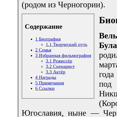
(родом из Черногории).
Био
Содержание
Вель
1
Биография
Бул
1.1
Творческий путь
2
Семья
род
3
Избранная фильмография
3.1
Режиссёр
мар
3.2
Сценарист
3.3
Актёр
года
4
Награды
под
5
Примечания
6
Ссылки
Ник
(Кор
Югославия, ныне — Черн