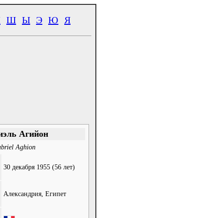
Ч
Ш
Ы
Э
Ю
Я
иэль Агийон
briel Aghion
:
30 декабря 1955
(56 лет)
:
Александрия, Египет