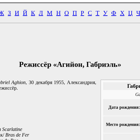
Ж
З
И
Й
К
Л
М
Н
О
П
Р
С
Т
У
Ф
Х
Ц
Режиссёр «Агийон, Габриэль»
briel Aghion
, 30 декабря 1955, Александрия,
Габр
ежиссёр.
Ga
Дата рождения
Место рождения
 Scarlatine
ак/
Bras de Fer