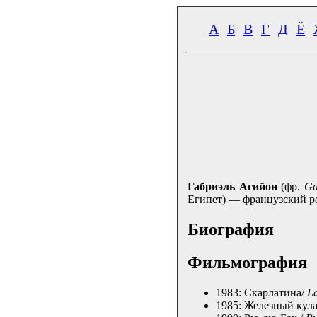
А
Б
В
Г
Д
Ё
Габриэль Агийон
(фр.
Ga
Египет) — французский р
Биография
Фильмография
1983: Скарлатина/
La
1985: Железный кул