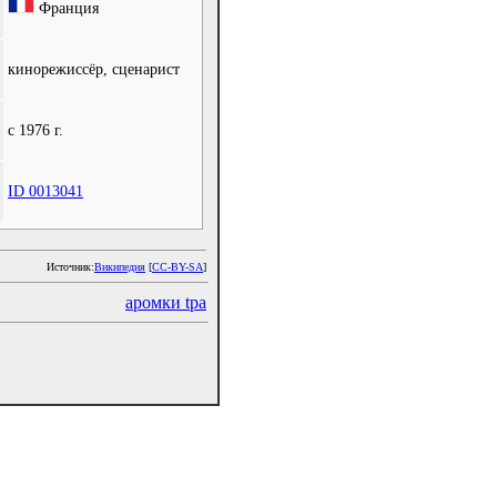
:
Франция
:
кинорежиссёр, сценарист
:
с 1976 г.
:
ID 0013041
Источник:
Википедия
[
CC-BY-SA
]
аромки tpa