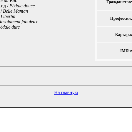
e du Bac
Гражданство
кид /
Pédale douce
 /
Belle Maman
 Libertin
Профессия
Absolument fabuleux
édale dure
Карьера
IMDb
На главную