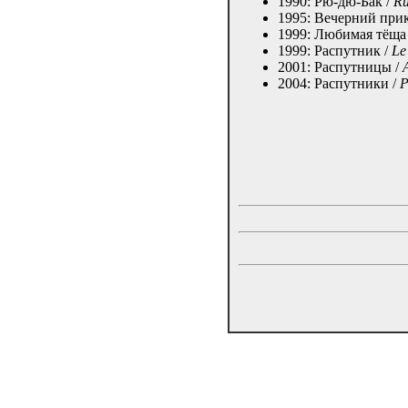
1990: Рю-дю-Бак /
Ru
1995: Вечерний при
1999: Любимая тёща
1999: Распутник /
Le
2001: Распутницы /
2004: Распутники /
P