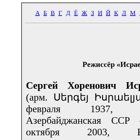
А
Б
В
Г
Д
Ё
Ж
З
И
Й
К
Л
М
Режиссёр «Исрае
Сергей Хоренович Ис
(арм.
Սերգեյ Իսրաելյ
февраля 1937, К
Азербайджанская ССР
октября 2003, Ер