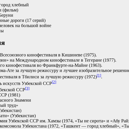
город хлебный
 (фильм)
Беруни
ые дороги (17 серий)
еловек на большой войне
ны
ия
 Всесоюзного кинофестиваля в Кишиневе (1975).
фин» на Международном кинофестивале в Тегеране (1977).
о кинофестиваля во Франкфурте-на-Майне (1963).
ма-Ате за лучшую режиссуру и лучшее изобразительное решение
[1]
естиваля в Тбилиси за лучшую режиссуру (1972)
.
[2]
ь искусств Узбекской ССР
[3]
бекской ССР
СР (1981)
асного Знамени
ный труд»
збекистан)
ати» (Узбекистан)
мия Узбекской ССР им. Хамзы (1974, «Ты не сирота» и «Абу Рай
комсомола Узбекистана (1972, «Ташкент — город хлебный», «Ты