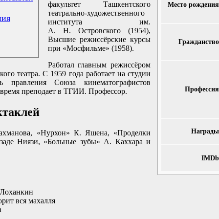
факультет Ташкентского
Место рождения
театрально-художественного
ния
института им.
А. Н. Островского (1954),
Высшие режиссёрские курсы
Гражданство
при «Мосфильме» (1958).
Работал главным режиссёром
ого театра. С 1959 года работает на студии
рь правления Союза кинематографистов
Профессия
 время преподает в ТГИИ. Профессор.
ктаклей
Награды
ахманова, «Нурхон» К. Яшена, «Проделки
аде Ниязи, «Больные зубы» А. Каххара и
IMDb
 Лоханкин
орит вся махалля
а