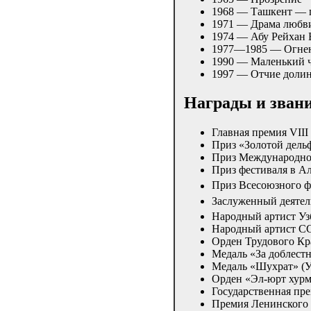
1968 — Ташкент — 
1971 — Драма любви
1974 — Абу Рейхан 
1977—1985 — Огненн
1990 — Маленький ч
1997 — Отчие доли
Награды и зван
Главная премия VIII
Приз «Золотой дель
Приз Международног
Приз фестиваля в Ал
Приз Всесоюзного ф
Заслуженный деятел
Народный артист Уз
Народный артист СС
Орден Трудового Кр
Медаль «За доблест
Медаль «Шухрат» (У
Орден «Эл-юрт хурм
Государственная пре
Премия Ленинского 