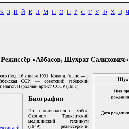
Ж
З
И
Й
К
Л
М
Н
О
П
Р
С
Т
У
Ф
Х
Ц
Режиссёр «Аббасов, Шухрат Салихович»
сов
(род. 16 января 1931, Коканд, (ныне — в
Шухр
Узбекская ССР) — советский узбекский
 педагог. Народный артист СССР (1981).
Имя пр
Биография
рождении
По национальности узбек.
Дата рождения
Окончил Ташкентский
медицинский техникум
(1949), режиссёрский
ектаклей