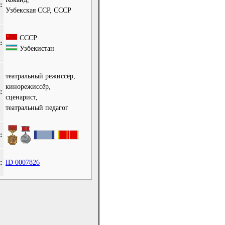
:
Узбекская ССР, СССР
СССР
:
Узбекистан
театральный режиссёр,
кинорежиссёр,
:
сценарист,
театральный педагог
:
:
ID 0007826