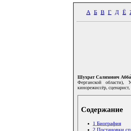
А
Б
В
Г
Д
Ё
Шухрат Салихович Абба́
Ферганской области), 
кинорежиссёр, сценарист,
Содержание
1
Биография
2
Постановки сп