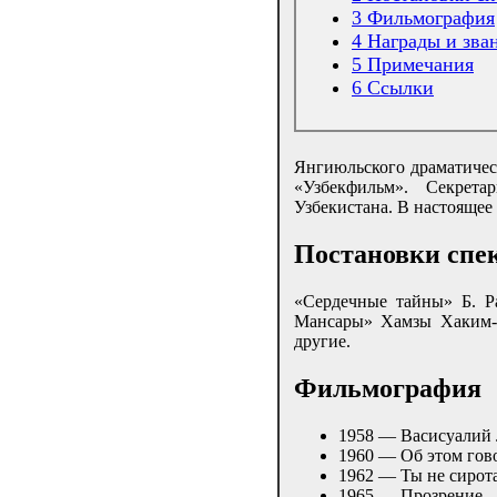
3
Фильмография
4
Награды и зва
5
Примечания
6
Ссылки
Янгиюльского драматическ
«Узбекфильм». Секрета
Узбекистана. В настоящее
Постановки спе
«Сердечные тайны» Б. Р
Мансары» Хамзы Хаким-з
другие.
Фильмография
1958 — Васисуалий
1960 — Об этом гов
1962 — Ты не сирот
1965 — Прозрение