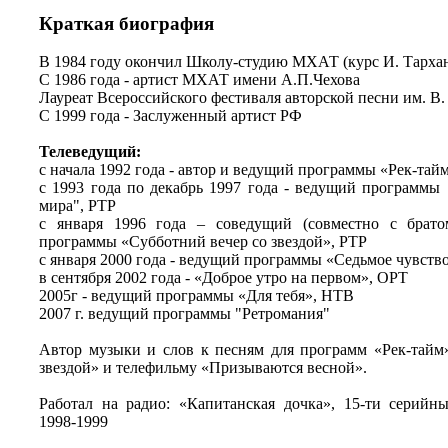
Краткая биография
В 1984 году окончил Школу-студию МХАТ (курс И. Тарха
С 1986 года - артист МХАТ имени А.П.Чехова
Лауреат Всероссийского фестиваля авторской песни им. В.
С 1999 года - Заслуженный артист РФ
Телеведущий:
c начала 1992 года - автор и ведущий программы «Рек-тай
с 1993 года по декабрь 1997 года - ведущий программы
мира", РТР
с января 1996 года – соведущий (совместно c брат
программы «Субботний вечер со звездой», РТР
с января 2000 года - ведущий программы «Седьмое чувств
в сентября 2002 года - «Доброе утро на первом», ОРТ
2005г - ведущий программы «Для тебя», НТВ
2007 г. ведущий программы "Ретромания"
Автор музыки и слов к песням для программ «Рек-тайм
звездой» и телефильму «Призываются весной».
Работал на радио: «Капитанская дочка», 15-ти серийн
1998-1999