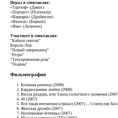
Играл в спектаклях:
«Тартюф» (Дамис)
«Портрет» (Психиатр)
«Варвары» (Дробязгин)
«Иванов» (Боркин)
«Яма» (Лихонин)
Участвует в спектаклях:
"Кабала святош"
Король Лир
"Новый американец"
"Ретро"
"Татуированная роза"
"Ундина"
Фильмография
Большая разница (2008)
Кардиограмма любви (2008)
Вилла раздора, или Танец солнечного затмения (2007
40 (2007)
Вся такая внезапная (сериал) (2007) ... Станислав Бог
Женская дружба (2007)
Неуловимая четверка (2007)
Мужская интуиция (ТВ) (2007)