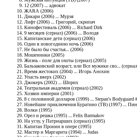
12 (2007) ... адвокат
ЖАRА (2006)
Дикари (2006) ... Мурзя
Лифт (2006) ... Григорий, скрипач
Кинофестиваль (2006) ... Richard Dirk
9 месяцев (сериал) (2006) ... Володя
Капитанские дети (сериал) (2006)
Один в новогоднюю ночь (2006)
Не было бы счастья... (2006)
Мошенники (2005)
Жизнь - поле для охоты (сериал) (2005)
Бальзаковский возраст, или Все мужики сво... (сериал
Время жестоких (2004) ... Игорь Анохин
Упасть вверх (2002)
Джокеръ (2002) ... Шприх
Театральная академия (сериал) (2002)
Хозяин империи (2001)
8 с половиной долларов (1999) ... Stepan's Bodyguard 
Новейшие приключения Буратино (ТВ) (1997) ... Пи
Волки (1995)
Орел и решка (1995) ... Felix Barmakov
На углу, у Патриарших (сериал) (1995)
Капитан Пронин в опере (1995)
Мастер и Маргарита (1994) ... Judas