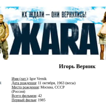
Игорь Верник
Имя (лат.)
: Igor Vernik
ы
Дата рождения
: 11 октября, 1963 (весы)
Место рождения
: Москва, СССР
(Россия)
Всего фильмов
: 42
Первый фильм
: 1985