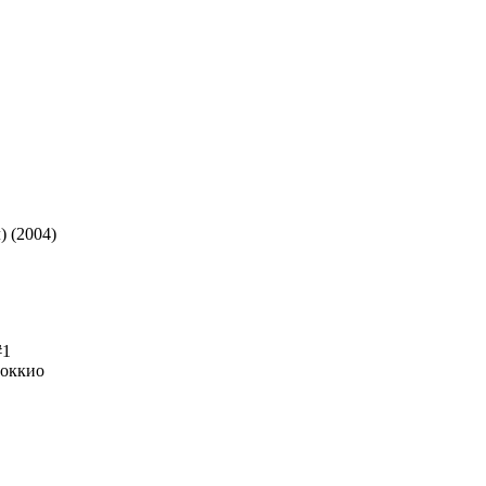
) (2004)
#1
ноккио