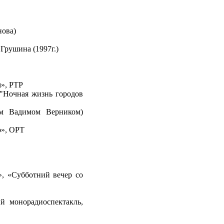
нова)
 Грушина (1997г.)
м», РТР
 "Ночная жизнь городов
ом Вадимом Верником)
о», ОРТ
», «Субботний вечер со
ый монорадиоспектакль,