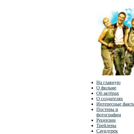
На главную
О фильме
Об актёрах
О создателях
Интересные факт
Постеры и
фотографии
Рецензии
Трейлеры
Саундтрек