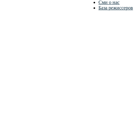
Сми о нас
База режиссеров