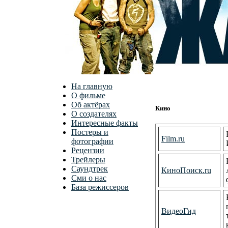
На главную
О фильме
Об актёрах
Кино
О создателях
Интересные факты
Постеры и
Film.ru
фотографии
Рецензии
Трейлеры
Саундтрек
КиноПоиск.ru
Сми о нас
База режиссеров
ВидеоГид