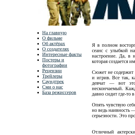
На главную
О фильме
Об актёрах
Я в полном восторг
О создателях
сеанс с улыбкой на
Интересные факты
настроение. Да, в 
Постеры и
которая создается им
фотографии
Рецензии
Сюжет не содержит 
Трейлеры
и игрив. Все так, 
Саундтрек
девчат — вот это
Сми о нас
нескончаемый. Кажд
База режиссеров
давно сидит где-то 
Опять чувствую себя
но ведь наивность —
серьезности. Это пр
Отличный актерски