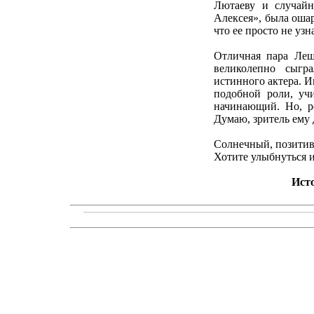
Лютаеву и случай
Алексея», была оша
что ее просто не узн
Отличная пара Леш
великолепно сыгр
истинного актера. И
подобной роли, уч
начинающий. Но, р
Думаю, зритель ему 
Солнечный, позитив
Хотите улыбнуться и
Ист