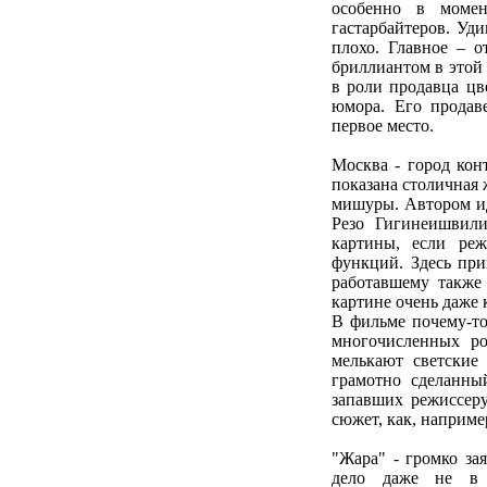
особенно в моме
гастарбайтеров. Уди
плохо. Главное – о
бриллиантом в этой 
в роли продавца цв
юмора. Его продав
первое место.
Москва - город конт
показана столичная 
мишуры. Автором ид
Резо Гигинеишвили
картины, если реж
функций. Здесь пр
работавшему также
картине очень даже 
В фильме почему-то
многочисленных ро
мелькают светские 
грамотно сделанны
запавших режиссеру
сюжет, как, наприме
"Жара" - громко за
дело даже не в 