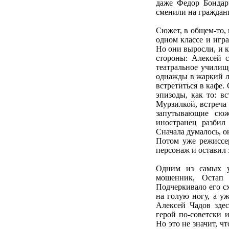
даже Федор Бондарч
сменили на гражданк
Сюжет, в общем-то, 
одном классе и игр
Но они выросли, и 
стороны: Алексей 
театральное училищ
однажды в жаркий л
встретиться в кафе. 
эпизоды, как то: в
Мурзилкой, встреча
запутывающие сюж
иностранец разбил
Сначала думалось, о
Потом уже режиссер
персонаж и оставил 
Одним из самых у
мошенник, Остап
Подчеркивало его с
на голую ногу, а уж
Алексей Чадов зде
герой по-советски 
Но это не значит, ч