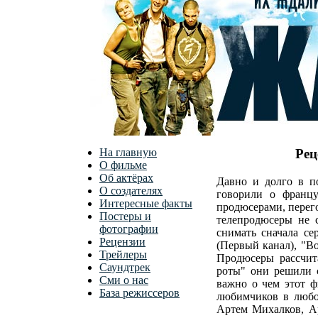
На главную
Рец
О фильме
Об актёрах
Давно и долго в п
О создателях
говорили о францу
Интересные факты
продюсерами, перег
Постеры и
телепродюсеры не с
фотографии
снимать сначала с
Рецензии
(Первый канал), "Во
Трейлеры
Продюсеры рассчита
Саундтрек
роты" они решили с
Сми о нас
важно о чем этот ф
База режиссеров
любимчиков в любом
Артем Михалков, А