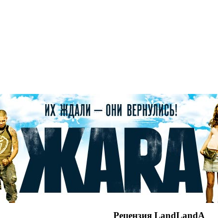
Рецензия LandLandA