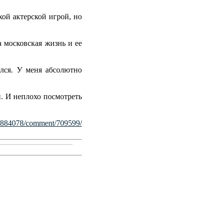
ой актерской игрой, но
 московская жизнь и ее
ился. У меня абсолютно
. И неплохо посмотреть
er/884078/comment/709599/