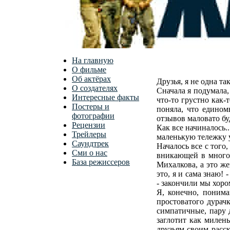
На главную
О фильме
Об актёрах
Друзья, я не одна так
О создателях
Сначала я подумала,
Интересные факты
что-то грустно как-
Постеры и
поняла, что едино
фотографии
отзывов маловато бу
Рецензии
Как все начиналось.
Трейлеры
маленькую тележку у
Саундтрек
Началось все с того
Сми о нас
вникающей в многоч
База режиссеров
Михалкова, а это же
это, я и сама знаю!
- закончили мы хоро
Я, конечно, понима
простоватого дурачк
симпатичные, пару д
заглотит как милен
друзьям своим расс