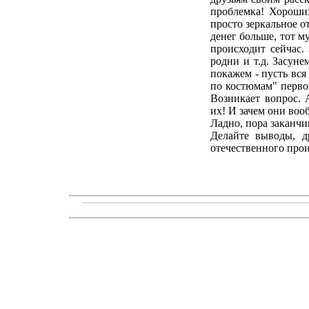
проблемка! Хороши
просто зеркальное 
денег больше, тот му
происходит сейчас.
родни и т.д. Засун
покажем - пусть вся
по костюмам" первок
Возникает вопрос. 
их! И зачем они во
Ладно, пора заканчив
Делайте выводы, д
отечественного произ