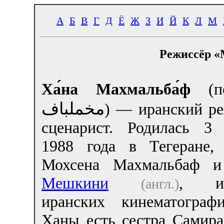
А
Б
В
Г
Д
Ё
Ж
З
И
Й
К
Л
М
Режиссёр «
Ха́на Махмальба́ф
(п
مخملباف
‎) — иранский р
сценарист. Родилась 3 
1988 года в Тегеране,
Мохсена Махмальбаф
Мешкини
, из
(англ.)
иранских кинематограф
Ханы есть сестра Самира