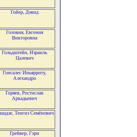
Гойер, Дэвид
Головня, Евгения
Викторовна
Гольдштейн, Израиль
Цалевич
Гонсалес Иньярриту,
Алехандро
Горяев, Ростислав
Аркадьевич
шадзе, Тенгиз Семёнович
Грейвер, Гэри