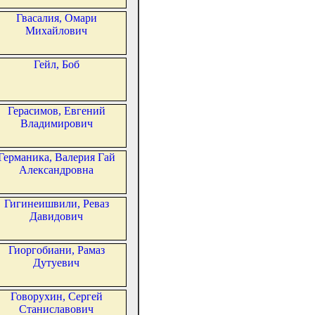
Гвасалия, Омари
Михайлович
Гейл, Боб
Герасимов, Евгений
Владимирович
Германика, Валерия Гай
Александровна
Гигинеишвили, Реваз
Давидович
Гиоргобиани, Рамаз
Дутуевич
Говорухин, Сергей
Станиславович