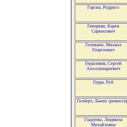
Гарсиа, Родриго
Геворкян, Карен
Саркисович
Геловани, Михаил
Георгиевич
Герасимов, Сергей
Аполлинариевич
Герра, Руй
Гилберт, Льюис (режиссё
Гладунко, Людмила
Михайловна