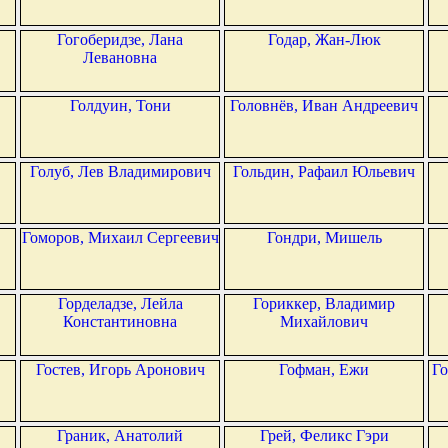
Гогоберидзе, Лана
Годар, Жан-Люк
Левановна
Голдуин, Тони
Головнёв, Иван Андреевич
Голуб, Лев Владимирович
Гольдин, Рафаил Юльевич
Гоморов, Михаил Сергеевич
Гондри, Мишель
Горделадзе, Лейла
Гориккер, Владимир
Константиновна
Михайлович
Гостев, Игорь Аронович
Гофман, Ежи
Го
Граник, Анатолий
Грей, Феликс Гэри