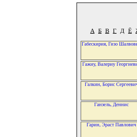
А
Б
В
Г
Д
Ё
Габескирия, Гизо Шалвов
Гажиу, Валериу Георгиев
Галкин, Борис Сергееви
Ганзель, Деннис
Гарин, Эраст Павлович