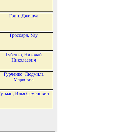
Грин, Джошуа
Гросбард, Улу
Губенко, Николай
Николаевич
Гурченко, Людмила
Марковна
Гутман, Илья Семёнович