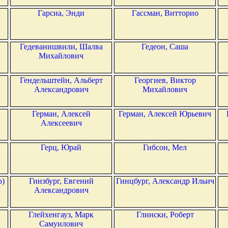
Гарсиа, Энди
Гассман, Витторио
Гедеванишвили, Шалва
Гедеон, Саша
Михайлович
Гендельштейн, Альберт
Георгиев, Виктор
Александрович
Михайлович
Герман, Алексей
Герман, Алексей Юрьевич
Алексеевич
Герц, Юрай
Гибсон, Мел
р)
Гинзбург, Евгений
Гинцбург, Александр Ильич
Александрович
Глейхенгауз, Марк
Глински, Роберт
Самуилович