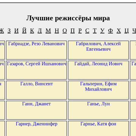
Лучшие режиссёры мира
Ж
З
И
Й
К
Л
М
Н
О
П
Р
С
Т
У
Ф
Х
Ц
ич
Габриадзе, Резо Леванович
Габрилович, Алексей
Евгеньевич
ич
Газаров, Сергей Ишханович
Гайдай, Леонид Иович
Га
ч
Галло, Винсент
Гальперин, Ефим
Михайлович
Ганн, Джанет
Ганье, Луи
Гарнер, Дженнифер
Гарнье, Катя фон