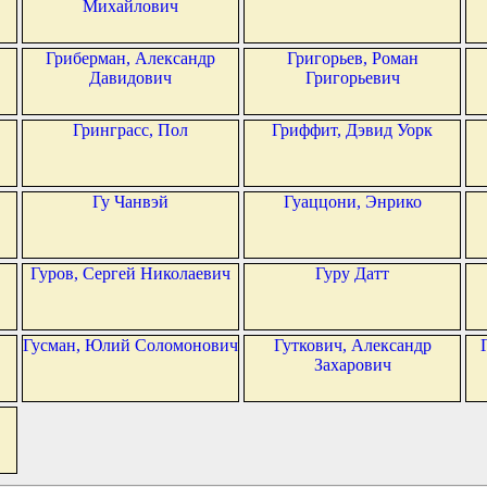
Михайлович
Гриберман, Александр
Григорьев, Роман
Давидович
Григорьевич
Гринграсс, Пол
Гриффит, Дэвид Уорк
Гу Чанвэй
Гуаццони, Энрико
Гуров, Сергей Николаевич
Гуру Датт
Гусман, Юлий Соломонович
Гуткович, Александр
Захарович