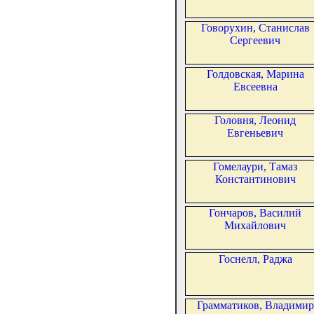
Говорухин, Станислав
Сергеевич
Голдовская, Марина
Евсеевна
Головня, Леонид
Евгеньевич
Гомелаури, Тамаз
Константинович
Гончаров, Василий
Михайлович
Госнелл, Раджа
Грамматиков, Владимир