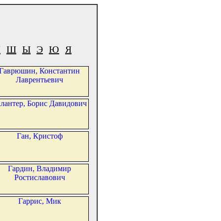
Ч
Ш
Ы
Э
Ю
Я
Гаврюшин, Константин
Лаврентьевич
лантер, Борис Давидович
Ган, Кристоф
Гардин, Владимир
Ростиславович
Гаррис, Мик