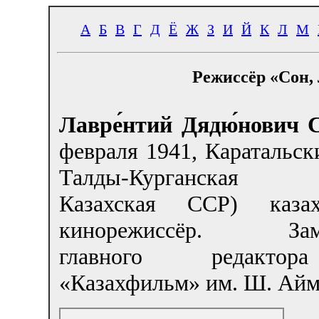
А
Б
В
Г
Д
Ё
Ж
З
И
Й
К
Л
М
Режиссёр «Сон,
Лавре́нтий Дядю́нович 
февраля 1941, Каратальск
Талды-Курганская о
Казахская ССР) казах
кинорежиссёр. Заме
главного редакт
«Казахфильм» им. Ш. Айм