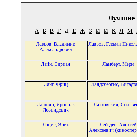
Лучшие 
А
Б
В
Г
Д
Ё
Ж
З
И
Й
К
Л
М
Лавров, Владимир
Лавров, Герман Никол
Александрович
Лайн, Эдриан
Ламберт, Мэри
Ланг, Фриц
Ландсбергис, Витаута
Лапшин, Ярополк
Латковский, Сильве
Леонидович
Лацис, Эрик
Лебедев, Алексей
Алексеевич (киноопер