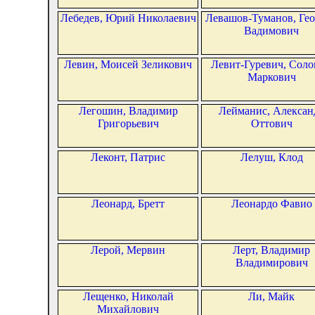
Лебедев, Юрий Николаевич
Левашов-Туманов, Ге
Вадимович
Левин, Моисей Зеликович
Левит-Гуревич, Сол
Маркович
Легошин, Владимир
Лейманис, Алексан
Григорьевич
Оттович
Леконт, Патрис
Лелуш, Клод
Леонард, Бретт
Леонардо Фавио
Лерой, Мервин
Лерт, Владимир
Владимирович
Лещенко, Николай
Ли, Майк
Михайлович