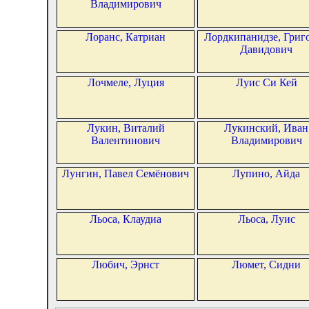
Владимирович
Лоранс, Катриан
Лордкипанидзе, Григ
Давидович
Лочмеле, Луция
Луис Си Кей
Лукин, Виталий
Лукинский, Иван
Валентинович
Владимирович
Лунгин, Павел Семёнович
Лупино, Айда
Льоса, Клаудиа
Льоса, Луис
Любич, Эрнст
Люмет, Сидни