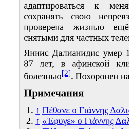
адаптироваться к мен
сохранять свою непрев
проверена жизнью ещё
снятыми для частных теле
Яннис Далианидис умер 16
87 лет, в афинской кл
[2]
болезнью
. Похоронен н
Примечания
↑
Πέθανε ο Γιάννης Δαλ
↑
«Έφυγε» ο Γιάννης Δα