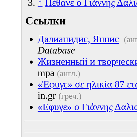
↑
Πέθανε ο Γιάννης Δαλ
Ссылки
Далианидис, Яннис
(ан
Database
Жизненный и творческ
mpa
(англ.)
«Έφυγε» σε ηλικία 87 ε
in.gr
(греч.)
«Εφυγε» ο Γιάννης Δαλι