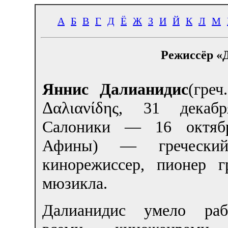
А
Б
В
Г
Д
Ё
Ж
З
И
Й
К
Л
М
Режиссёр «
Яннис Далианидис
(гре
Δαλιανίδης
, 31 декабр
Салоники — 16 октябр
Афины) — греческий
кинорежиссер, пионер гр
мюзикла.
Далианидис умело раб