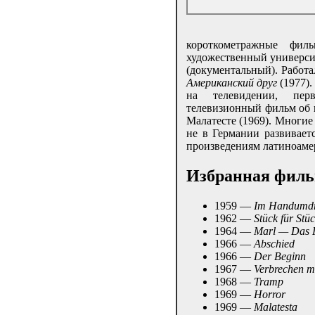
короткометражные фи
художественный универси
(документальный). Работа
Американский друг
(1977).
на телевидении, пер
телевизионный фильм об 
Малатесте (1969). Многи
не в Германии развивает
произведениям латиноаме
Избранная фил
1959 —
Im Handumdre
1962 —
Stück für Stü
1964 —
Marl — Das P
1966 —
Abschied
1966 —
Der Beginn
1967 —
Verbrechen m
1968 —
Tramp
1969 —
Horror
1969 —
Malatesta