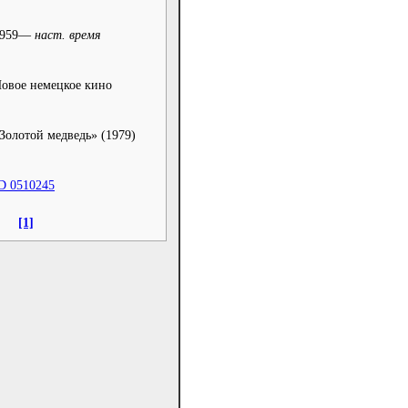
1959—
наст. время
овое немецкое кино
Золотой медведь» (1979)
D 0510245
[1]