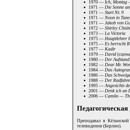
1970 —
Ich, Montag 
1971 —
Die Sonne an
1971 —
Start Nr. 9
1971 —
Noon in Tune
1971 —
Jakob von Gu
1972 —
Shirley Chish
1973 —
La Victoria
1975 —
Hauptlehrer 
1975 —
Es herrscht 
1977 —
Kadir
1979 —
David
(сцена
1980 —
Der Aufstand
1982 —
Dear Mr. Won
1984 —
Das Autogr
1986 —
Das Schweige
1988 —
Der Radfahre
1995 —
Angesichts d
2001 —
Denk ich an 
2006 —
Camilo — The
Педагогическая 
Преподавал в Кёльнской
телевидения (Берлин).