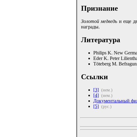
Признание
Золотой медведь
и еще дв
награды.
Литература
Philips K. New Germa
Eder K. Peter Lilienth
Töteberg M. Befragung
Ссылки
[3]
(нем.)
[4]
(нем.)
Документальный фил
[5]
(рус.)