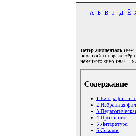
А
Б
В
Г
Д
Ё
Петер Лилиенталь
(нем
немецкий кинорежиссёр и
немецкого кино 1960—197
Содержание
1
Биография и т
2
Избранная фи
3
Педагогическа
4
Признание
5
Литература
6
Ссылки