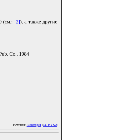
д
(см.:
[2]
), а также другие
Pub. Co., 1984
Источник:
Википедия
[
CC-BY-SA
]