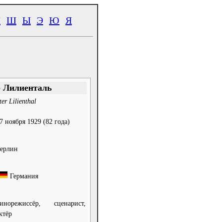
Ч
Ш
Ы
Э
Ю
Я
 Лилиенталь
ter Lilienthal
7 ноября 1929
(82 года)
ерлин
Германия
инорежиссёр, сценарист,
ктёр