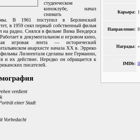
студенческом
киноклубе, начал
Карьера:
снимать
льмы. В 1961 поступил в Берлинский
тет, в 1959 снял первый собственный фильм
Направление:
Н
л на радио. Снялся в фильме Вима Вендерса
 Работает в документальном и игровом кино,
вая игровая лента — исторический
Награды:
«
итальянском анархисте начала XX в. Эррико
е фильмы Лилиенталя сделаны вне Германии,
ся и их действие. Нередко он обращается к
IMDb:
I
риканских писателей.
ьмография
hen verdient
ck
orträt einer Stadt
it Vorbedacht