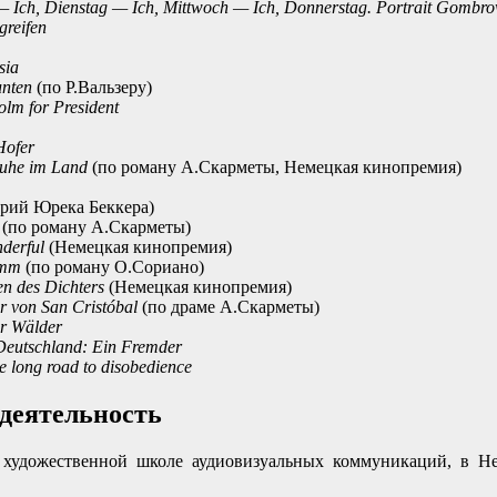
— Ich, Dienstag — Ich, Mittwoch — Ich, Donnerstag. Portrait Gombro
greifen
sia
nten
(по Р.Вальзеру)
olm for President
Hofer
Ruhe im Land
(по роману А.Скарметы, Немецкая кинопремия)
рий Юрека Беккера)
(по роману А.Скарметы)
derful
(Немецкая кинопремия)
amm
(по роману О.Сориано)
n des Dichters
(Немецкая кинопремия)
r von San Cristóbal
(по драме А.Скарметы)
er Wälder
Deutschland: Ein Fremder
 long road to disobedience
деятельность
 художественной школе аудиовизуальных коммуникаций, в Н