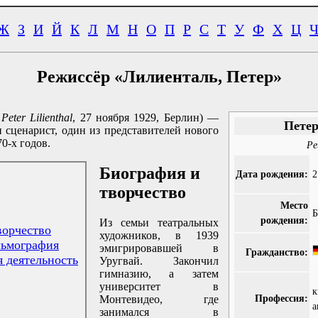
Ж
З
И
Й
К
Л
М
Н
О
П
Р
С
Т
У
Ф
Х
Ц
Режиссёр «Лилиенталь, Петер»
.
Peter Lilienthal
, 27 ноября 1929, Берлин) —
Петер
 сценарист, один из представителей нового
0-х годов.
Pe
Биография и
Дата рождения:
2
творчество
Место
Б
рождения:
Из семьи театральных
ворчество
художников, в 1939
льмография
эмигрировавшей в
Гражданство:
я деятельность
Уругвай. Закончил
гимназию, а затем
университет в
к
Профессия:
Монтевидео, где
а
занимался в