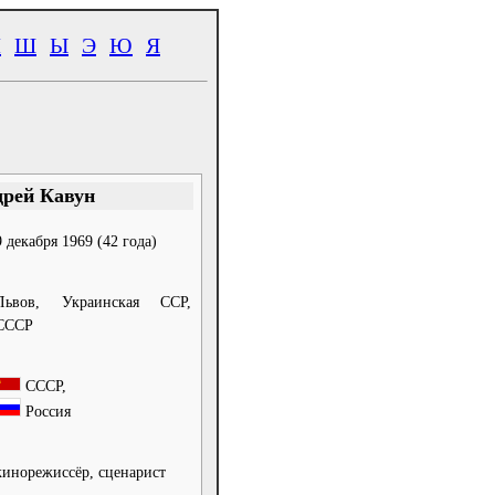
Ч
Ш
Ы
Э
Ю
Я
рей Кавун
9 декабря 1969
(42 года)
Львов, Украинская ССР,
СССР
СССР,
Россия
кинорежиссёр, сценарист