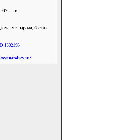
1997 - н.в.
драма, мелодрама, боевик
ID 1802196
/kavunandrey.ru/