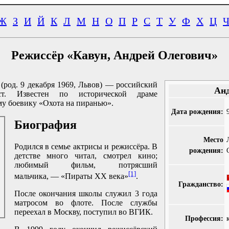
Ж
З
И
Й
К
Л
М
Н
О
П
Р
С
Т
У
Ф
Х
Ц
Режиссёр «Кавун, Андрей Олегович»
(род. 9 декабря 1969, Львов) — российский
Анд
ист. Известен по исторической драме
му боевику «Охота на пиранью».
Дата рождения:
Биография
Место
Родился в семье актрисы и режиссёра. В
рождения:
детстве много читал, смотрел кино;
любимый фильм, потрясший
[1]
мальчика, — «Пираты ХХ века»
.
Гражданство:
После окончания школы служил 3 года
матросом во флоте. После службы
переехал в Москву, поступил во ВГИК.
Профессия: