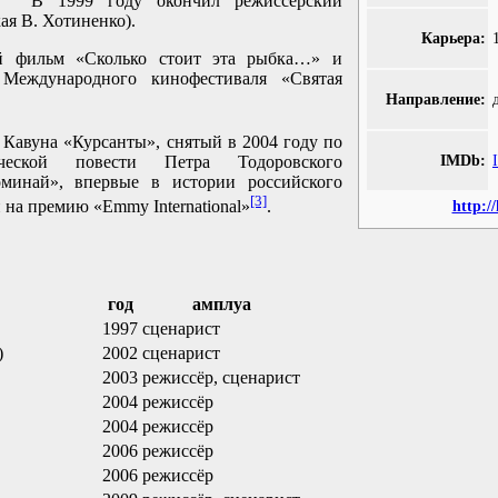
В 1999 году окончил режиссёрский
ая В. Хотиненко).
Карьера:
й фильм «Сколько стоит эта рыбка…» и
Международного кинофестиваля «Святая
Направление:
 Кавуна «Курсанты», снятый в 2004 году по
IMDb:
ической повести Петра Тодоровского
инай», впервые в истории российского
[3]
на премию «Emmy International»
.
http:/
год
амплуа
1997
сценарист
)
2002
сценарист
2003
режиссёр, сценарист
2004
режиссёр
2004
режиссёр
2006
режиссёр
2006
режиссёр