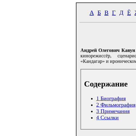
А
Б
В
Г
Д
Ё
Андрей Олегович Кавун
кинорежиссёр, сценар
«Кандагар» и ироническо
Содержание
1
Биография
2
Фильмография
3
Примечания
4
Ссылки