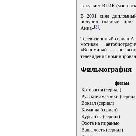
факультет ВГИК (мастерск
В 2001 снял дипломны
получил главный приз 
[2]
Анна»
.
Телевизионный сериал А.
мотивам автобиограф
«Вспоминай — не вспом
телевидения номинирован 
Фильмография
фильм
Котовасия (сериал)
Русские амазонки (сериал
Вокзал (сериал)
Команда (сериал)
Курсанты (сериал)
Охота на пиранью
Ваша честь (сериал)