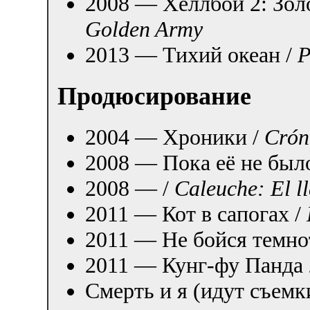
2008 — Хеллбой 2: Зол
Golden Army
2013 — Тихий океан /
P
Продюсирование
2004 — Хроники /
Crón
2008 — Пока её не было
2008 — /
Caleuche: El l
2011 — Кот в сапогах /
2011 — Не бойся темно
2011 — Кунг-фу Панда 
Смерть и я (идут съемк