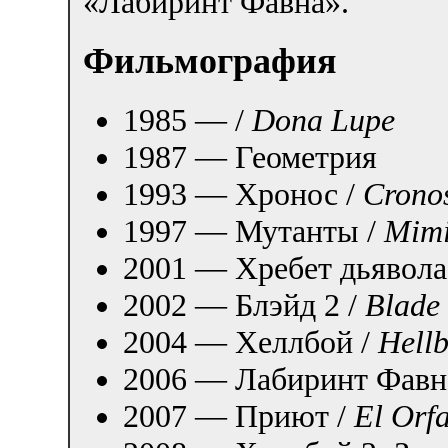
«Лабиринт Фавна».
Фильмография
1985 — /
Dona Lupe
1987 — Геометрия
1993 — Хронос /
Crono
1997 — Мутанты /
Mim
2001 — Хребет дьявола
2002 — Блэйд 2 /
Blade
2004 — Хеллбой /
Hell
2006 — Лабиринт Фавн
2007 — Приют /
El Orf