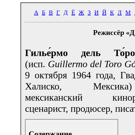
А
Б
В
Г
Д
Ё
Ж
З
И
Й
К
Л
М
Режиссёр «Д
Гилье́рмо дель То́ро
(исп.
Guillermo del Toro G
9 октября 1964 года, Гва
Халиско, Мекси
мексиканский киноре
сценарист, продюсер, писа
Содержание