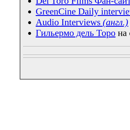
Del Toro Films Фан-сай
GreenCine Daily interv
Audio Interviews
(англ.)
Гильермо дель Торо
на 