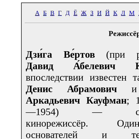
А
Б
В
Г
Д
Ё
Ж
З
И
Й
К
Л
М
Режиссёр
Дзи́га Ве́ртов
(при р
Давид А́белевич Ка
впоследствии известен т
Денис Абрамович
Аркадьевич Кауфман
; 
—1954) — сове
кинорежиссёр. О
основателей и тео