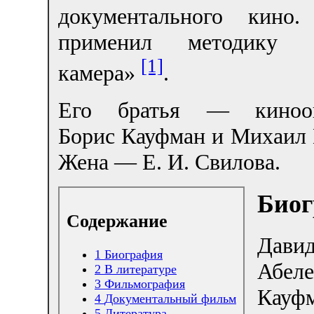
документального кино
применил методику «
[1]
камера»
.
Его братья — кинооп
Борис Кауфман и Михаил 
Жена — Е. И. Свилова.
Биог
Содержание
Дави
1
Биография
Абеле
2
В литературе
3
Фильмография
Кауф
4
Документальный фильм
5
Литература