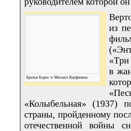
руководителем которой он
Верт
из п
фил
(«Эн
«Три
в жа
Братья Борис и Михаил Кауфманы
кото
«Пе
«Колыбельная» (1937) п
страны, пройденному пос
отечественной войны с