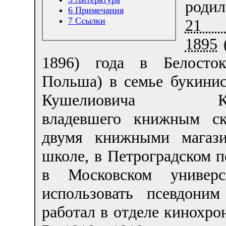
родил
6
Примечания
7
Ссылки
21 
1895
(
1896) года в Белосто
Польша) в семье букинис
Кушелиовича Кау
владевшего книжным с
двумя книжными магази
школе, в Петроградском п
в Московском универ
использовать псевдони
работал в отделе кинохро