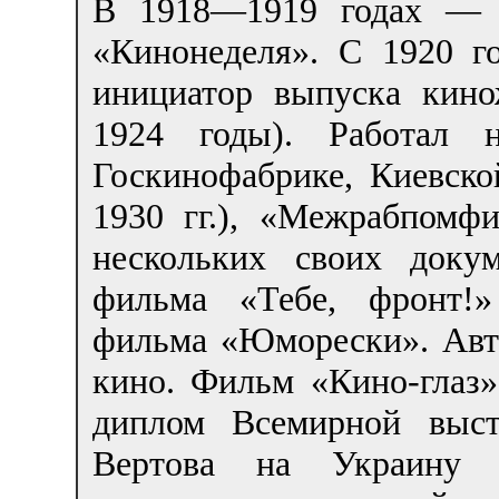
В 1918—1919 годах — с
«Кинонеделя». С 1920 г
инициатор выпуска кин
1924 годы). Работал н
Госкинофабрике, Киевс
1930 гг.), «Межрабпомф
нескольких своих доку
фильма «Тебе, фронт!»
фильма «Юморески». Авто
кино. Фильм «Кино-глаз»
диплом Всемирной выст
Вертова на Украину р