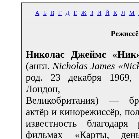
А
Б
В
Г
Д
Ё
Ж
З
И
Й
К
Л
М
Режиссё
Николас Джеймс «Ник
(англ.
Nicholas James «Ni
род.
23 декабря 1969
,
Лондон, Анг
Великобритания) — бр
актёр и кинорежиссёр, п
известность благодаря
фильмах «Карты, день