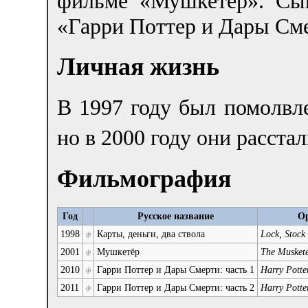
фильме «Мушкетер». Сы
«Гарри Поттер и Дары См
Личная жизнь
В 1997 году был помолвл
но в 2000 году они расста
Фильмография
Год
Русское название
Ор
1998
Карты, деньги, два ствола
Lock, Stock
ф
2001
Мушкетёр
The Musket
ф
2010
Гарри Поттер и Дары Смерти: часть 1
Harry Potte
ф
2011
Гарри Поттер и Дары Смерти: часть 2
Harry Potte
ф