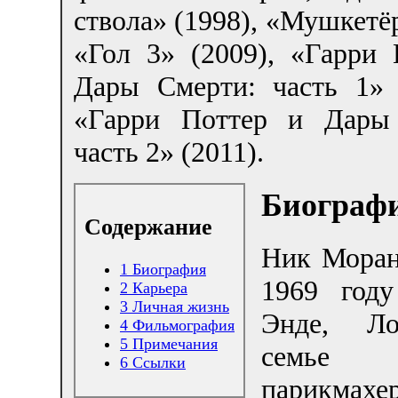
ствола» (1998), «Мушкетёр
«Гол 3» (2009), «Гарри 
Дары Смерти: часть 1» 
«Гарри Поттер и Дары
часть 2» (2011).
Биограф
Содержание
Ник Моран
1
Биография
1969 год
2
Карьера
3
Личная жизнь
Энде, Л
4
Фильмография
5
Примечания
семье м
6
Ссылки
парикмах