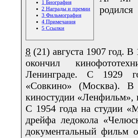
1
Биография
родился
2
Награды и премии
3
Фильмография
4
Примечания
5
Ссылки
8
(21) августа 1907 год. В
окончил кинофототех
Ленинграде. С 1929 г
«Совкино» (Москва). В
киностудии «Ленфильм»,
С 1954 года на студии «
дрейфа ледокола «Челюск
документальный фильм о