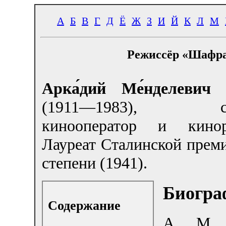
А
Б
В
Г
Д
Ё
Ж
З
И
Й
К
Л
М
Режиссёр «Шафра
Арка́дий Ме́нделевич
(1911—1983), сов
кинооператор и кинор
Лауреат Сталинской прем
степени (1941).
Биогра
Содержание
А. М.