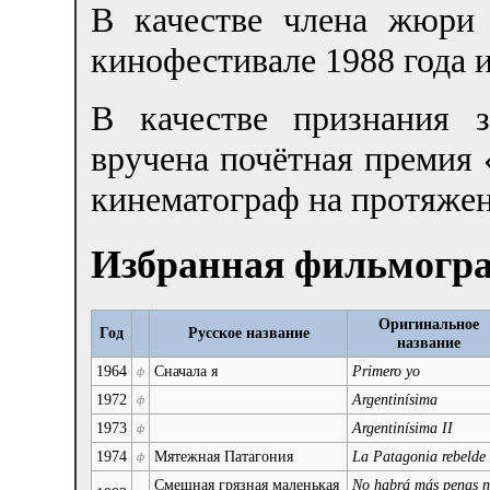
В качестве члена жюри
кинофестивале 1988 года и
В качестве признания 
вручена почётная премия 
кинематограф на протяжен
Избранная фильмогр
Оригинальное
Год
Русское название
название
1964
Сначала я
Primero yo
ф
1972
Argentinísima
ф
1973
Argentinísima II
ф
1974
Мятежная Патагония
La Patagonia rebelde
ф
Смешная грязная маленькая
No habrá más penas n