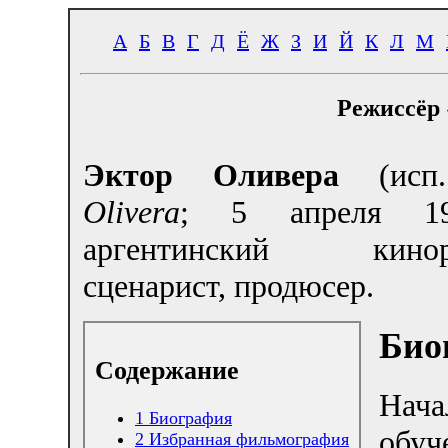
А
Б
В
Г
Д
Ё
Ж
З
И
Й
К
Л
М
Режиссёр 
Эктор Оливера
(ис
Olivera
; 5 апреля 1
аргентинский киноре
сценарист, продюсер.
Био
Содержание
Нача
1
Биография
обу
2
Избранная фильмография