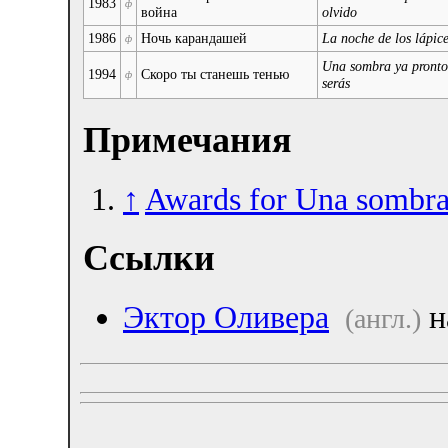
1983
ф
война
olvido
1986
Ночь карандашей
La noche de los lápic
ф
Una sombra ya pronto
1994
Скоро ты станешь тенью
ф
serás
Примечания
↑
Awards for Una sombra
Ссылки
Эктор Оливера
н
(англ.)