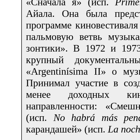
«Сначала я» (исп.
Prime
Айала. Она была предс
программе киновестиваля
пальмовую ветвь музык
зонтики». В 1972 и 197
крупный документальны
«Argentinísima II» о му
Принимал участие в соз
менее доходных кин
направленности: «Смеш
(исп.
No habrá más pena
карандашей» (исп.
La noch