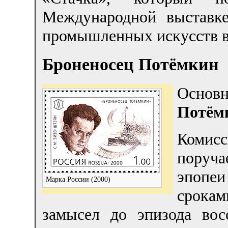
Международной выставк
промышленных искусств в
Броненосец Потёмкин
Основн
Потём
Комис
поруч
эпопеи
Марка России (2000)
срока
замысел до эпизода вос