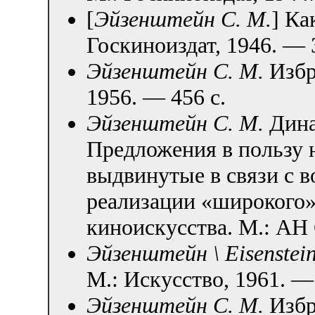
[
Эйзенштейн С. М.
] Ка
Госкиноиздат, 1946. — 
Эйзенштейн С. М.
Избр
1956. — 456 с.
Эйзенштейн С. М.
Дина
Предложения в пользу 
выдвинутые в связи с 
реализации «широкого»
киноискусства. М.: АН 
Эйзенштейн \ Eisenstei
М.: Искусство, 1961. — 
Эйзенштейн С. М.
Избр