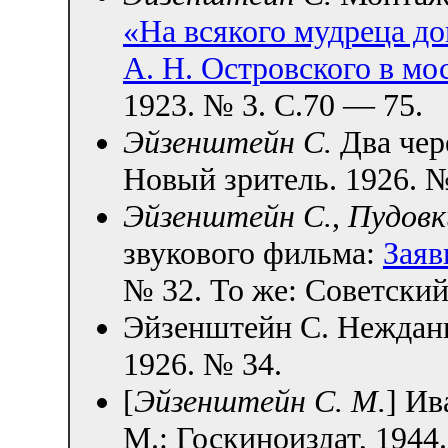
«На всякого мудреца д
А. Н. Островского в мо
1923. № 3. С.70 — 75.
Эйзенштейн С.
Два чер
Новый зритель. 1926. №
Эйзенштейн С.
,
Пудовк
звукового фильма:
Заяв
№ 32. То же: Советский
Эйзенштейн С. Нежданн
1926. № 34.
[
Эйзенштейн С. М.
] Ив
М.: Госкиноиздат, 1944.