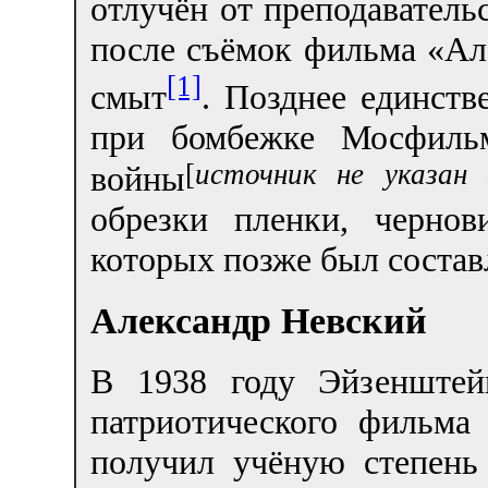
отлучён от преподаватель
после съёмок фильма «Ал
[1]
смыт
. Позднее единст
при бомбежке Мосфиль
[
источник не указан 
войны
обрезки пленки, черно
которых позже был соста
Александр Невский
В 1938 году Эйзенштей
патриотического фильма
получил учёную степень 