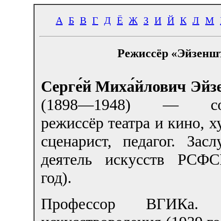
А
Б
В
Г
Д
Ё
Ж
З
И
Й
К
Л
М
Режиссёр «Эйзенш
Серге́й Миха́йлович Эйз
(1898—1948) — сов
режиссёр театра и кино, х
сценарист, педагог. Зас
деятель искусств РСФС
год).
Профессор ВГИКа. 