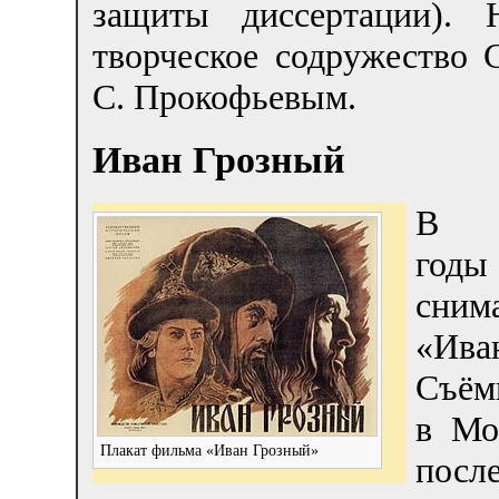
защиты диссертации). 
творческое содружество 
С. Прокофьевым.
Иван Грозный
В 1
годы
сни
«Ива
Съём
в Мо
Плакат фильма «Иван Грозный»
посл