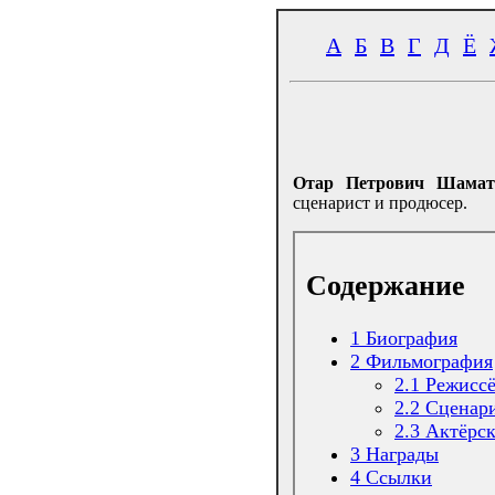
А
Б
В
Г
Д
Ё
Отар Петрович Шамат
сценарист и продюсер.
Содержание
1
Биография
2
Фильмография
2.1
Режиссё
2.2
Сценар
2.3
Актёрск
3
Награды
4
Ссылки