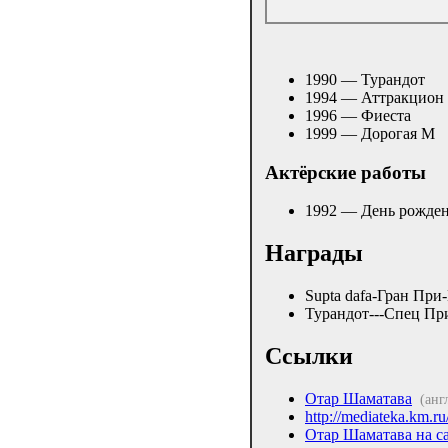
1990 — Турандот
1994 — Аттракцион
1996 — Фиеста
1999 — Дорогая М
Актёрские работы
1992 — День рожде
Награды
Supta dafa-Гран При
Турандот---Спец Пр
Ссылки
Отар Шаматава
(анг
http://mediateka.km.
Отар Шаматава на с