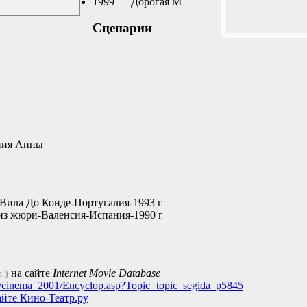
1999 — Дорогая М
Сценарии
ния Анны
-Вила До Конде-Португалия-1993 г
из жюри-Валенсия-Испания-1990 г
на сайте
Internet Movie Database
л.)
ru/cinema_2001/Encyclop.asp?Topic=topic_segida_p5845
айте Кино-Театр.ру