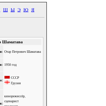
Ч
Ш
Ы
Э
Ю
Я
р Шаматава
и:
Отар Петрович Шаматава
я:
1950 год
СССР
о:
Грузия
кинорежиссёр,
сценарист
я: