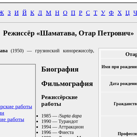
Ж
З
И
Й
К
Л
М
Н
О
П
Р
С
Т
У
Ф
Х
Ц
Режиссёр «Шаматава, Отар Петрович»
ава
(1950) — грузинский кинорежиссёр,
Ота
Имя при рождени
Биография
Фильмография
Дата рождени
Режиссёрские
работы
Гражданств
рские работы
ии
1985 — /
Supta dapa
ие работы
1990 — Турандот
1994 — Аттракцион
1996 — Фиеста
Професси