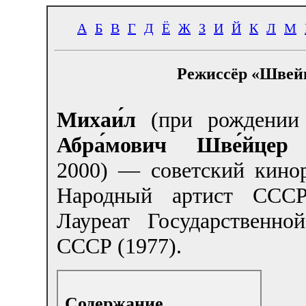
А
Б
В
Г
Д
Ё
Ж
З
И
Й
К
Л
М
Режиссёр «Швей
Михаи́л
(при рождени
Абра́мович Шве́йцер
(
2000) — советский кинор
Народный артист СССР
Лауреат Государственно
СССР (1977).
Содержание