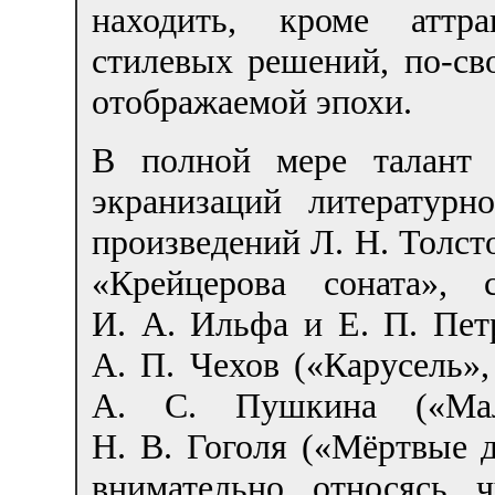
находить, кроме аттра
стилевых решений, по-св
отображаемой эпохи.
В полной мере талант 
экранизаций литературн
произведений Л. Н. Толст
«Крейцерова соната»,
И. А. Ильфа и Е. П. Петр
А. П. Чехов («Карусель»
А. С. Пушкина («Мал
Н. В. Гоголя («Мёртвые 
внимательно относясь 