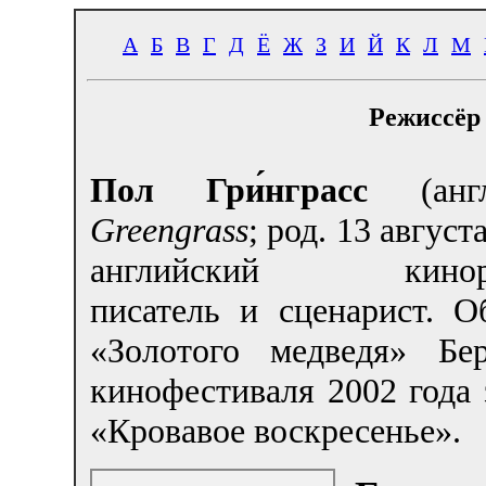
А
Б
В
Г
Д
Ё
Ж
З
И
Й
К
Л
М
Режиссёр 
Пол Гри́нграсс
(ан
Greengrass
; род. 13 авгус
английский киноре
писатель и сценарист. О
«Золотого медведя» Бер
кинофестиваля 2002 года
«Кровавое воскресенье».