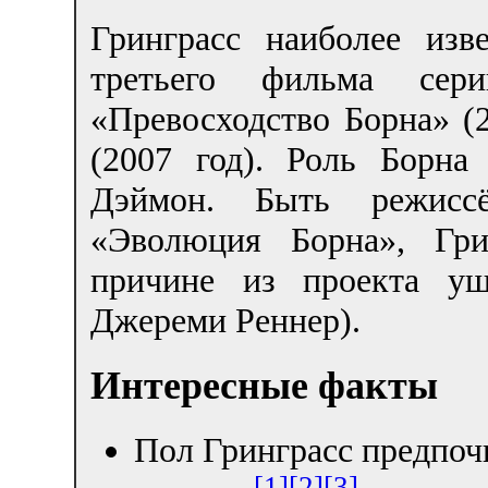
Гринграсс наиболее изв
третьего фильма с
«Превосходство Борна» (
(2007 год). Роль Борн
Дэймон. Быть режисс
«Эволюция Борна», Гри
причине из проекта уш
Джереми Реннер).
Интересные факты
Пол Гринграсс предпоч
[1]
[2]
[3]