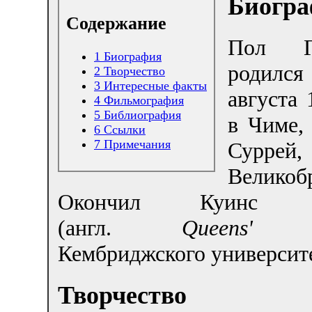
Биогра
Содержание
Пол Гр
1
Биография
роди
2
Творчество
3
Интересные факты
августа 
4
Фильмография
5
Библиография
в Чиме,
6
Ссылки
7
Примечания
Суррей,
Великоб
Окончил Куинс К
(англ.
Queens' C
Кембриджского университе
Творчество