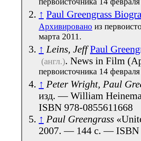
первоисточника 14 февраля
↑
Paul Greengrass Biogr
Архивировано
из первоисто
марта 2011.
↑
Leins, Jeff
Paul Greengr
. News in Film (Ap
(англ.)
первоисточника 14 февраля
↑
Peter Wright, Paul Gre
изд. — William Heinema
ISBN 978-0855611668
↑
Paul Greengrass
«Unit
2007. — 144 с. — ISBN