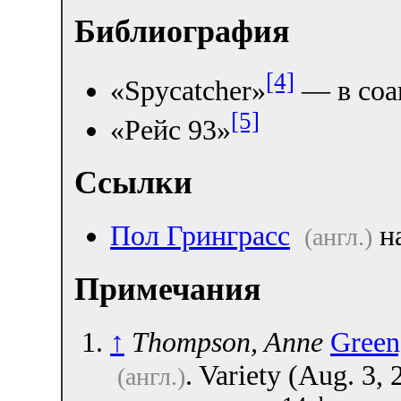
Библиография
[4]
«Spycatcher»
— в соа
[5]
«Рейс 93»
Ссылки
Пол Гринграсс
на
(англ.)
Примечания
↑
Thompson, Anne
Greeng
. Variety (Aug. 3,
(англ.)