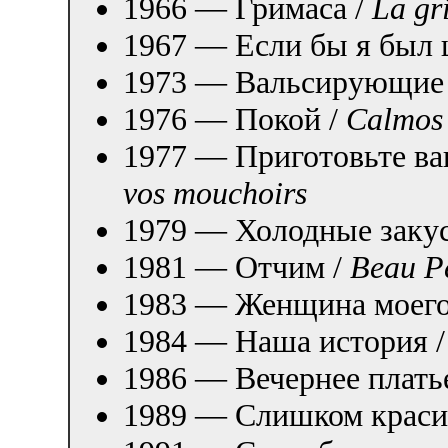
1966 — Гримаса /
La gr
1967 — Если бы я был
1973 — Вальсирующие
1976 — Покой /
Calmos
1977 — Приготовьте ва
vos mouchoirs
1979 — Холодные заку
1981 — Отчим /
Beau P
1983 — Женщина моего
1984 — Наша история 
1986 — Вечернее плать
1989 — Слишком красив