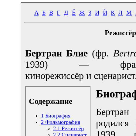
А
Б
В
Г
Д
Ё
Ж
З
И
Й
К
Л
М
Режиссёр
Бертран Блие
(фр.
Bertr
1939) — францу
кинорежиссёр и сценарист
Биогра
Содержание
Бертра
1
Биография
родился 
2
Фильмография
2.1
Режиссёр
1939 
2.2
Сценарист