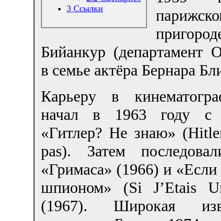
3
Ссылки
парижско
пригород
Бийанкур (департамент О
в семье актёра Бернара Бл
Карьеру в кинематогр
начал в 1963 году с 
«Гитлер? Не знаю» (Hitler
pas). Затем последова
«Гримаса» (1966) и «Если
шпионом» (Si J’Etais U
(1967). Широкая изве