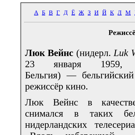
А
Б
В
Г
Д
Ё
Ж
З
И
Й
К
Л
М
Режиссё
Люк Вейнс
(нидерл.
Luk 
23 января 1959, С
Бельгия) — бельгийский
режиссёр кино.
Люк Вейнс в качестве
снимался в таких бел
нидерландских телесериа