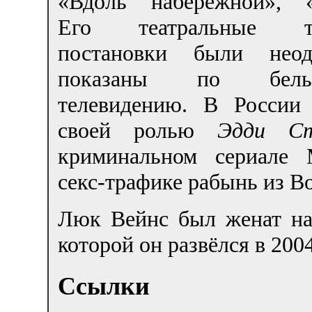
«Вдоль набережной», 
Его театральные тр
постановки были неод
показаны по бельг
телевидению. В России 
своей ролью
Эдди С
криминальном сериале 
секс-трафике рабынь из В
Люк Вейнс был женат на
которой он развёлся в 2004
Ссылки