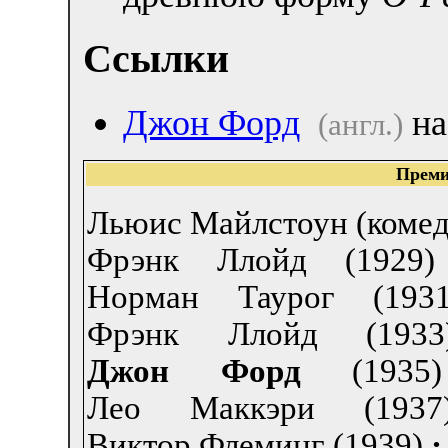
Ссылки
Джон Форд
на
(англ.)
Преми
Льюис Майлстоун (комеди
Фрэнк Ллойд (1929)
Норман Таурог (1931
Фрэнк Ллойд (1933
Джон Форд
(1935)
Лео Маккэри (1937
Виктор Флеминг (1939)
·