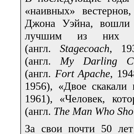
«наивных» вестернов,
Джона Уэйна, вошли 
лучшим из них сл
(англ.
Stagecoach
, 19
(англ.
My Darling Cl
(англ.
Fort Apache
, 19
1956), «Двое скакали 
1961), «Человек, кот
(англ.
The Man Who Shot
За свои почти 50 лет