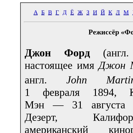
А
Б
В
Г
Д
Ё
Ж
З
И
Й
К
Л
М
Режиссёр «Фо
Джон Форд
(анг
настоящее имя
Джон 
англ.
John Marti
1 февраля 1894
, К
Мэн — 31 августа 
Дезерт, Калиф
американский кин