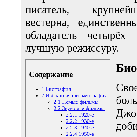
писатель, крупне
вестерна, единствен
обладатель четырёх 
лучшую режиссуру.
Био
Содержание
Сво
1
Биография
2
Избранная фильмография
бол
2.1
Немые фильмы
2.2
Звуковые фильмы
Дж
2.2.1
1920-е
2.2.2
1930-е
доби
2.2.3
1940-е
2.2.4
1950-е