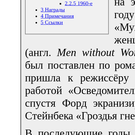
на 
2.2.5
1960-е
3
Награды
го
4
Примечания
5
Ссылки
«М
жен
(англ.
Men without W
был поставлен по ром
пришла к режиссёру 
работой «Осведомител
спустя Форд экраниз
Стейнбека «Гроздья гне
В последующие годы 