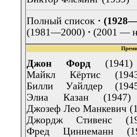
Полный список
·
(1928—
(1981—2000)
·
(2001 — н
Преми
Джон Форд
(1941)
Майкл Кёртис (1943
Билли Уайлдер (1945
Элиа Казан (1947)
Джозеф Лео Манкевич (
Джордж Стивенс (19
Фред Циннеманн (19