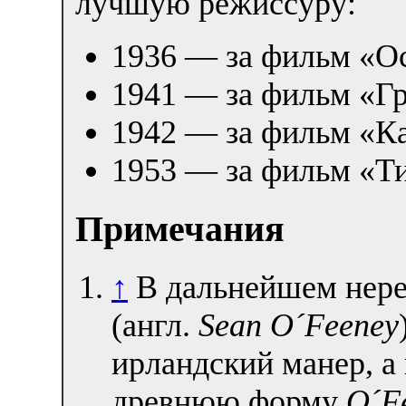
лучшую режиссуру:
1936 — за фильм «О
1941 — за фильм «Гр
1942 — за фильм «Ка
1953 — за фильм «Т
Примечания
↑
В дальнейшем нере
(англ.
Sean O´Feeney
ирландский манер, а 
древнюю форму
O´F