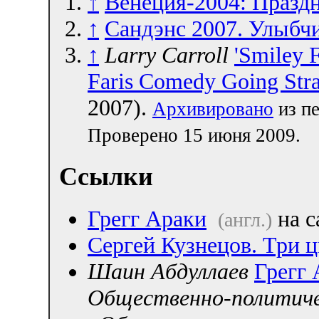
↑
Венеция-2004: Праздн
↑
Сандэнс 2007. Улыбч
↑
Larry Carroll
'Smiley 
Faris Comedy Going Str
2007).
Архивировано
из пе
Проверено 15 июня 2009.
Ссылки
Грегг Араки
на с
(англ.)
Сергей Кузнецов. Три ц
Шаин Абдуллаев
Грегг 
Общественно-политиче