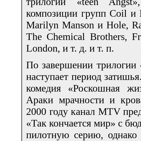
трилогии «teen Angst
композиции групп Coil и Mi
Marilyn Manson и Hole, Ra
The Chemical Brothers, F
London,
и т. д.
и т. п.
По завершении трилогии «
наступает период затишья
комедия «Роскошная жи
Араки мрачности и кров
2000 году канал MTV пред
«Так кончается мир» с бю
пилотную серию, однако 