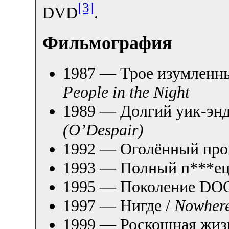
[3]
DVD
.
Фильмография
1987 — Трое изумленны
People in the Night
1989 — Долгий уик-энд
(O’Despair)
1992 — Оголённый про
1993 — Полный п***ец
1995 — Поколение DO
1997 — Нигде /
Nowher
1999 — Роскошная жиз