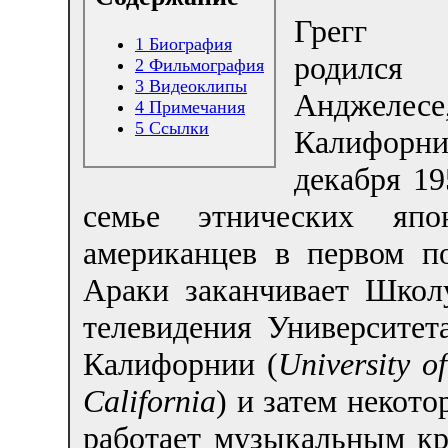
Грегг 
1
Биография
родился
2
Фильмография
3
Видеоклипы
Анджелес
4
Примечания
5
Ссылки
Калифор
декабря 19
семье этнических яп
американцев в первом по
Араки заканчивает Школ
телевидения Университе
Калифорнии (
University o
California
) и затем некото
работает музыкальным кр