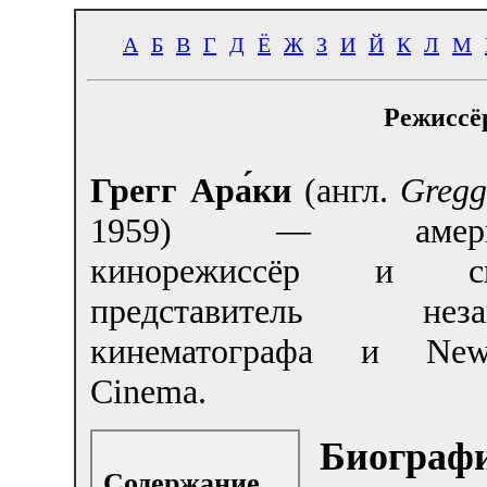
А
Б
В
Г
Д
Ё
Ж
З
И
Й
К
Л
М
Режиссё
Грегг Ара́ки
(англ.
Gregg
1959) — америк
кинорежиссёр и сце
представитель незав
кинематографа и Ne
Cinema.
Биограф
Содержание