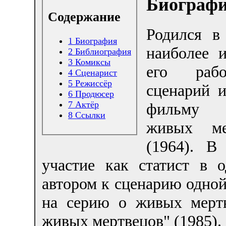
Биограф
Содержание
Родился 
1
Биография
наиболее и
2
Библиография
3
Комиксы
его ра
4
Сценарист
5
Режиcсёр
сценарий и
6
Продюсер
7
Актёр
фильму
8
Ссылки
живых ме
(1964). В
участие как статист в 
автором к сценарию одной
на серию о живых мерт
живых мертвецов" (1985).