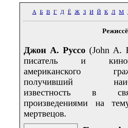
А
Б
В
Г
Д
Ё
Ж
З
И
Й
К
Л
М
Режиссё
Джон А. Руссо
(John A. 
писатель и киноре
американского гражд
получивший наиб
известность в с
произведениями на те
мертвецов.