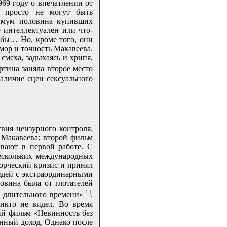
69 году о впечатлении от
 просто не могут быть
нимум половина купивших
 интеллектуален или что-
убы… Но, кроме того, они
ор и точность Макавеева.
смеха, задыхаясь и хрипя,
ртина заняла второе место
аличие сцен сексуального
вия цензурного контроля.
 Макавеева: второй фильм
ывают в первой работе. C
ескольких международных
ворческий кризис и принял
юдей с экстраординарными
овина была от глотателей
[1]
е длительного времени»
.
икто не видел. Во время
ий фильм «Невинность без
нный доход. Однако после