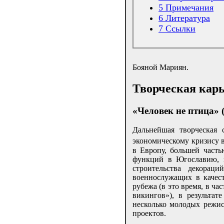
5
Примечания
6
Литература
7
Ссылки
Бояной Мариян.
Творческая кар
«Человек не птица» (
Дальнейшая творческая 
экономическому кризису
в Европу, большей часть
функций в Югославию, г
строительства декорац
военнослужащих в качест
рубежа (в это время, в ч
викингов»), в результа
несколько молодых режи
проектов.