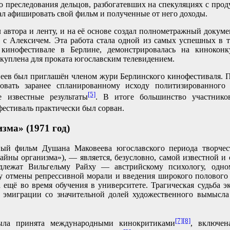
о преследования дельцов, разбогатевших на спекуляциях с прод
ал афишировать свой фильм и полученные от него доходы.
 автора и ленту, и на её основе создал полнометражный докум
ы с Алексичем. Эта работа стала одной из самых успешных в т
 кинофестивале в Берлине, демонстрировалась на кинокон
 куплена для проката югославским телевидением.
еев был приглашён членом жури Берлинского кинофестиваля.
довать заранее спланированному исходу политизированного
[5]
е известные результаты
. В итоге большинство участник
 фестиваль практически был сорван.
зма» (1971 год)
ный фильм Душана Маковеева югославского периода творче
айны организма»), — является, безусловно, самой известной и 
лежат Вильгельму Райху — австрийскому психологу, одно
у отмены репрессивной морали и введения широкого полового
 ещё во время обучения в университете. Трагическая судьба э
й эмиграции со значительной долей художественного вымысла
[7]
[8]
ыла принята международными кинокритиками
, включен