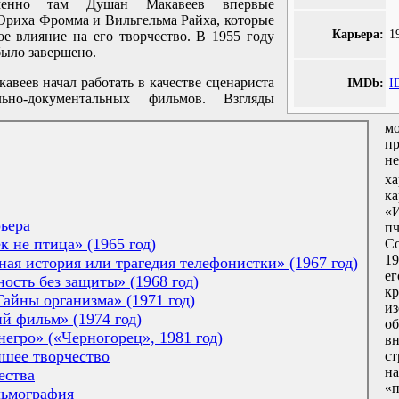
менно там Душан Макавеев впервые
 Эриха Фромма и Вильгельма Райха, которые
Карьера:
1
ое влияние на его творчество. В 1955 году
было завершено.
веев начал работать в качестве сценариста
IMDb:
I
ьно-документальных фильмов. Взгляды
м
пр
н
ха
к
«
рьера
п
к не птица» (1965 год)
С
19
ая история или трагедия телефонистки» (1967 год)
е
ость без защиты» (1968 год)
к
Тайны организма» (1971 год)
из
й фильм» (1974 год)
об
егро» («Черногорец», 1981 год)
в
шее творчество
с
на
ества
«
льмография