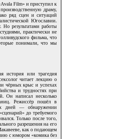
Avala Film» и приступил к
 производственную драму,
ако ряд сцен и ситуаций
иалистической Югославии.
. Но результатами работы
студиями, практически не
олливудского фильма, что
оторые понимали, что мы
я история или трагедия
сексолог читает лекцию о
ии чёрных крыс и успехах
бийства и трудностях при
й. Он написал несколько
раниц. Режиссёр пошёл в
их дней — обнаружении
«сценарий» до требуемого
вался. Только после того,
ального разрешения на его
Макавееве, как о подающем
онию с юмором «комика без