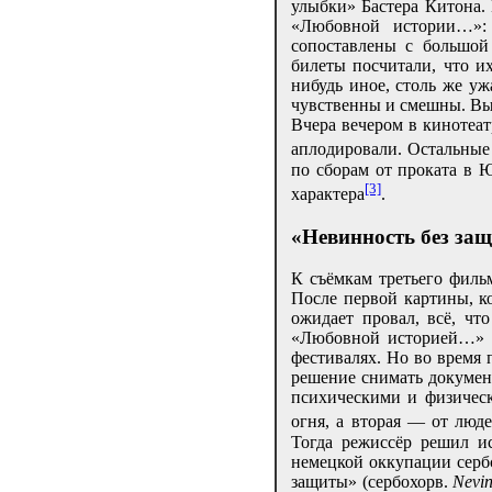
улыбки» Бастера Китона.
«Любовной истории…»:
сопоставлены с большой
билеты посчитали, что и
нибудь иное, столь же у
чувственны и смешны. Вы
Вчера вечером в кинотеат
аплодировали. Остальные
по сборам от проката в 
[3]
характера
.
«Невинность без защ
К съёмкам третьего филь
После первой картины, к
ожидает провал, всё, чт
«Любовной историей…» т
фестивалях. Но во время 
решение снимать докумен
психическими и физическ
огня, а вторая — от люд
Тогда режиссёр решил и
немецкой оккупации серб
защиты» (сербохорв.
Nevin