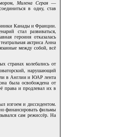
юмором,
Милена Серая
—
единиться в одну, став
очники Канады и Франции.
арий стал развиваться,
вная героиня отказалась
театральная актриса Анна
язанные между собой, всё
ых странах колебались от
оваторский, нарушающий
сли в Англии и ЮАР лента
она была освобождена от
ё права и продлевал их в
ыл изгоем и диссидентом.
 но финансировать фильмы
азывался сам режиссёр. На