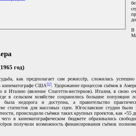
б
с
п
до
В
Ма
ьера
1965 год)
судьба, как предполагает сам режиссёр, сложилась успешно 
[1]
 в кинематографе США
. Удорожание процессов съёмок в Амер
ю в Италию (явление Спагетти-вестернов). Италия, в свою оче
де в сельском хозяйстве сохранились большие популяции ло
ий была недорога и доступна, а правительство практичес
ве статистов для массовых сцен. Югославские студии были 
астности, происходили съёмки таких крупных проектов, как «55 
те чего в кинематографическом бюджете образовались свобод
ссёров получили возможность финансирования съёмок полном