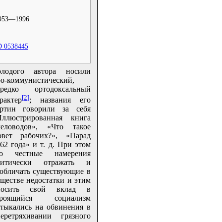
953—1996
D 0538445
олодого автора носили
о-коммунистический,
ередко ортодоксальный
[2]
рактер
; названия его
артин говорили за себя
Иллюстрированная книга
человодов», «Что такое
овет рабочих?», «Парад
62 года» и т. д. При этом
го честные намерения
ритически отражать и
обличать существующие в
ществе недостатки и этим
носить свой вклад в
троящийся социализм
тыкались на обвинения в
перетряхивании грязного