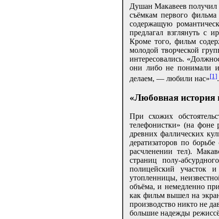
Душан Макавеев получил о
съёмкам первого фильма 
содержащую романтическ
предлагал взглянуть с и
Кроме того, фильм содер
молодой творческой груп
интересовались. «Должно
они либо не понимали и
[1]
делаем, — любили нас»
.
«Любовная история и
При схожих обстоятель
телефонистки» (на фоне 
древних фаллических кул
дератизаторов по борьбе
расчленении тел). Мака
страниц полу-абсурдног
полицейский участок 
утопленницы, неизвестно
объёма, и немедленно при
как фильм вышел на экран
производство никто не да
большие надежды режиссёр