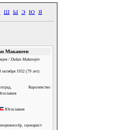
Ч
Ш
Ы
Э
Ю
Я
н Макавеев
јев / Dušan Makavejev
3 октября 1932
(79 лет)
елград, Королевство
гославия
Югославия
инорежиссёр, сценарист