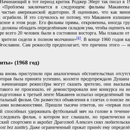
 Начинающий в тот период критик Роджер Эберт так писал в 19
 «Проблема заключается в следующем: фильмы Макавеева
 частью американской аудитории. Я оцениваю, что как ми
х ограбили. И это случилось не потому, что Макавеев излишне
жасное в этом роде. Его фильмы прямы, откровенны, иногда гр
 должны обладать определённым складом ума, чтобы оценить юм
ре всего 20 человек были в состоянии восторга. Мы плакали от 
[4]
 зрители сидели в полном молчании»
. В конце 1960 годов ка
Югославии. Сам режиссёр предполагает, что причина этого — н
иты» (1968 год)
ма вновь приступили при аналогичных обстоятельствах отсутст
оторая была принята успешно, коллеги предупреждали Душана
о начинающие режиссёры могут сказать зрителю, они высказ
акого не произошло, её демонстрировали вне конкурса на н
подготовки к третьей ленте Макавеев испытал определённый т
тальный фильм. Он разместил объявления в газетах о поиске л
ими возможностями. Пришли тысячи ответов, но «первая пол
ей способных удерживать футбольный мяч на голове в течени
сследовать фильм, о котором все слышали, но практически н
ский спортсмен и акробат Драголюб Алексич снял любительск
ost bez zastite
). Даже ограниченный прокат принёс ему определё