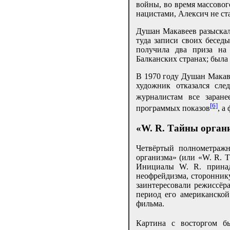
войны, во время массовог
нацистами, Алексич не ст
Душан Макавеев разыскал
туда записи своих бесед
получила два приза на
Балканских странах; была
В 1970 году Душан Макав
художник отказался сле
журналистам все заране
[6]
программых показов
, а
«W. R. Тайны органи
Четвёртый полнометраж
организма» (или «W. R. Т
Инициалы W. R. принад
неофрейдизма, сторонник
заинтересовали режиссёра
период его американско
фильма.
Картина с восторгом б