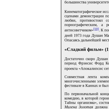
большинства университет
Кинематографическое исс
сценами демонстрации по
любви, противостоял 
порнографическим, а р
[10]
антисоветчиком»
. К п
дней 1973 года Душан Ма
Опасаясь дальнейшей мест
«Сладкий фильм» (1
Достаточно скоро Душан
период Фрэнсис Форд Ко
проекта «Апокалипсис сег
Совместная лента ком
многочисленными элемент
фестивале в Каннах и был
По первоначальной конц
комедию, в которой геро
Тайны организма», состо
Милена Золотая
должна б