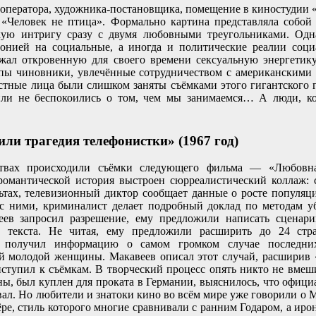
ператора, художника-постановщика, помещение в киностудии «
«Человек не птица». Формально картина представляла собой
ую интригу сразу с двумя любовными треугольниками. Одн
ронией на социальные, а иногда и политические реалии соц
жал откровенную для своего времени сексуальную энергетику
пы чиновники, увлечённые сотрудничеством с американскими 
стные лица были слишком заняты съёмками этого гигантского г
ли не беспокоились о том, чем мы занимаемся… А люди, к
ли трагедия телефонистки» (1967 год)
ствах происходили съёмки следующего фильма — «Любовна
романтической история выстроен сюрреалистический коллаж: 
ьтах, телевизионный диктор сообщает данные о росте популяц
 с ними, криминалист делает подробный доклад по методам у
веев запросил разрешение, ему предложили написать сценари
о текста. Не читая, ему предложили расширить до 24 ст
и получил информацию о самом громком случае последн
й молодой женщины. Макавеев описал этот случай, расширив 
ступил к съёмкам. В творческий процесс опять никто не вмеши
ы, был куплен для проката в Германии, выяснилось, что офици
вал. Но любители и знатоки кино во всём мире уже говорили о 
е, стиль которого многие сравнивали с ранним Годаром, а ир