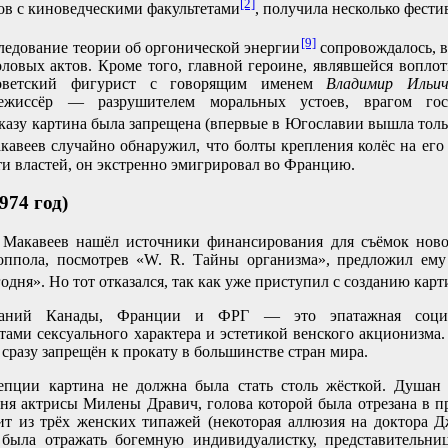
[2]
ов с киноведческими факультетами
, получила несколько фести
[9]
ледование теории об оргонической энергии
сопровождалось, в
ловых актов. Кроме того, главной героине, являвшейся вопло
советский фигурист с говорящим именем
Владимир Ильи
ежиссёр — разрушителем моральных устоев, врагом госу
оказу картина была запрещена (впервые в Югославии вышла тольк
кавеев случайно обнаружил, что болты крепления колёс на ег
и властей, он экстренно эмигрировал во Францию.
974 год)
 Макавеев нашёл источники финансирования для съёмок ново
ппола, посмотрев «W. R. Тайны организма», предложил ему 
одня». Но тот отказался, так как уже приступил с созданию ка
паний Канады, Франции и ФРГ — это эпатажная социа
ами сексуального характера и эстетикой венского акционизма.
 сразу запрещён к прокату в большинстве стран мира.
епции картина не должна была стать столь жёсткой. Душан 
иня актрисы Милены Дравич, голова которой была отрезана в 
ит из трёх женских типажей (некоторая аллюзия на доктора Д
ыла отражать богемную индивидуалистку, представительниц