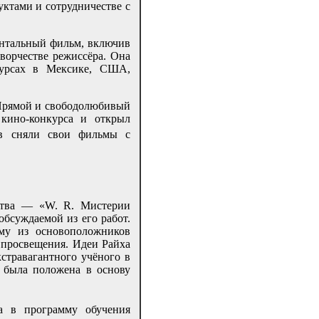
уктами и сотрудничестве с
ентальный фильм, включив
ворчестве режиссёра. Она
курсах в Мексике, США,
 Прямой и свободолюбивый
 кино-конкурса и открыл
ов сняли свои фильмы с
ства — «W. R. Мистерии
обсуждаемой из его работ.
му из основоположников
 просвещения. Идеи Райха
кстравагантного учёного в
 была положена в основу
а в программу обучения