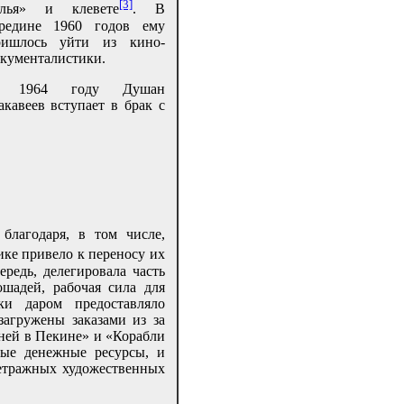
[3]
елья» и клевете
. В
ередине 1960 годов ему
ришлось уйти из кино-
кументалистики.
 1964 году Душан
кавеев вступает в брак с
благодаря, в том числе,
ике привело к переносу их
редь, делегировала часть
шадей, рабочая сила для
ки даром предоставляло
загружены заказами из за
дней в Пекине» и «Корабли
ные денежные ресурсы, и
етражных художественных