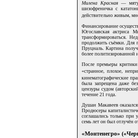
Милена Красная
— мятущ
шизофреничка с катато
действительно живым, мн
Финансирование осуществ
Югославская актриса М
трансформироваться. Не
продолжить съёмки. Для 
Пруцналь. Картина получ
более политизированной и
После премьеры критики 
«странное, плохое, непр
кинематографические пр
была запрещена даже бе
цензуры судом (авторски
течение 21 года.
Душан Макавеев оказался
Продюсеры капиталистиче
соглашались только при у
семь лет он был отлучён о
«Монтенегро» («Черн