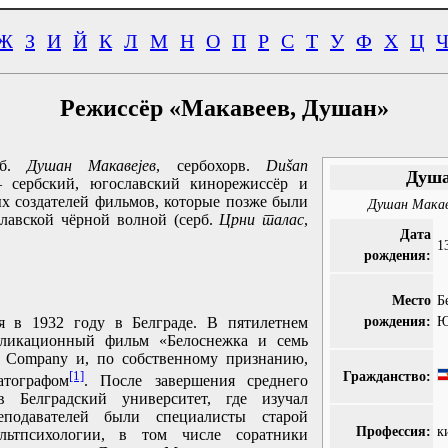
Ж
З
И
Й
К
Л
М
Н
О
П
Р
С
Т
У
Ф
Х
Ц
Режиссёр «Макавеев, Душан»
рб.
Душан Макавејев
, сербохорв.
Dušan
Душа
— сербский, югославский кинорежиссёр и
ых создателей фильмов, которые позже были
Душан Макаве
лавской чёрной волной (серб.
Црни талас
,
Дата
1
рождения:
Место
Б
рождения:
Ю
я в 1932 году в Белграде. В пятилетнем
ипликационный фильм «Белоснежка и семь
y Company и, по собственному признанию,
[1]
Гражданство:
атографом
. После завершения среднего
в Белградский университет, где изучал
еподавателей были специалисты старой
Профессия:
к
льтпсихологии, в том числе соратники