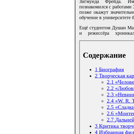
Зигмунда Фрейда. И
познакомился с работами
позже окажут значительн
обучение в университете 
Ещё студентом Душан Мака
и режиссёра хроникал
Содержание
1
Биография
2
Творческая ка
2.1
«Челове
2.2
«Любовн
2.3
«Невинн
2.4
«W. R. 
2.5
«Сладки
2.6
«Монтен
2.7
Дальней
3
Критика творч
4
Избранная фи