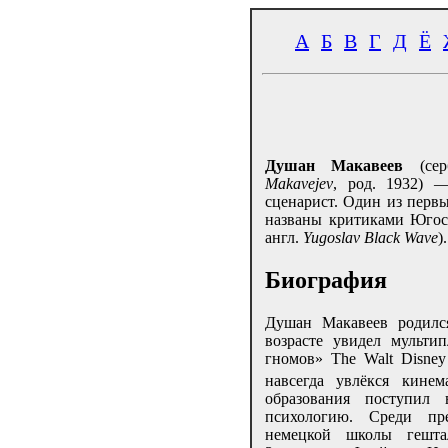
А
Б
В
Г
Д
Ё
Душан Макавеев
(се
Makavejev
, род. 1932) 
сценарист. Один из перв
названы критиками Югос
англ.
Yugoslav Black Wave
).
Биография
Душан Макавеев родилс
возрасте увидел мульт
гномов» The Walt Disne
навсегда увлёкся кинем
образования поступил 
психологию. Среди пр
немецкой школы гешта