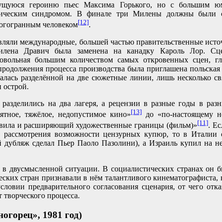
уюся героиню пьес Максима Горького, но с большим 
ническим синдромом. В финале три Милены должны были со
[12]
огогранным человеком
.
ляли международные, большей частью правительственные ист
илена Дравич была заменена на канадку Кароль Лор. Сцен
довольная большим количеством самых откровенных сцен, гла
продолжения процесса производства была приглашена польская 
алась разделённой на две сюжетные линии, лишь несколько св
 острой.
разделились на два лагеря, а рецензии в разные годы в разн
[13]
иятное, тяжёлое, недопустимое кино»
до «по-настоящему н
[11]
авила и расширяющий художественные границы (фильм)»
. Е
з рассмотрения возможности цензурных купюр, то в Италии 
й дубляж сделал Пьер Паоло Пазолини), а Израиль купил на не
 в двусмысленной ситуации. В социалистических странах он б
ских стран признавали в нём талантливого кинематографиста,
словии предварительного согласования сценария, от чего отк
т творческого процесса.
огорец», 1981 год)