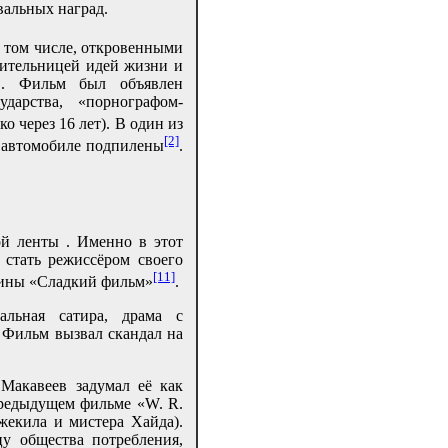
вальных наград.
 том числе, откровенными
тительницей идей жизни и
ч
. Фильм был объявлен
дарства, «порнографом-
о через 16 лет). В один из
[2]
о автомобиле подпилены
.
й ленты . Именно в этот
стать режиссёром своего
[11]
ртины «Сладкий фильм»
.
льная сатира, драма с
 Фильм вызвал скандал на
Макавеев задумал её как
предыдущем фильме «W. R.
жекила и мистера Хайда).
у общества потребления,