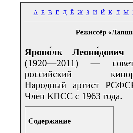
А
Б
В
Г
Д
Ё
Ж
З
И
Й
К
Л
М
Режиссёр «Лапши
Яропо́лк Леони́дович
(1920—2011) — сове
российский киноре
Народный артист РСФСР
Член КПСС с 1963 года.
Содержание