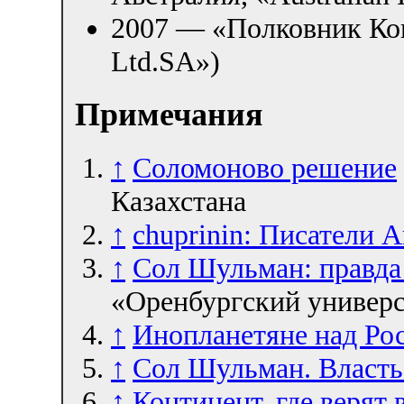
2007 — «Полковник Кон
Ltd.SA»)
Примечания
↑
Соломоново решение
Казахстана
↑
chuprinin: Писатели 
↑
Сол Шульман: правда
«Оренбургский универс
↑
Инопланетяне над Ро
↑
Сол Шульман. Власть
↑
Континент, где верят 