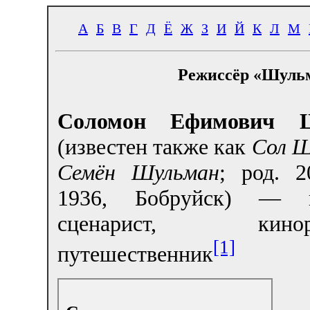
А
Б
В
Г
Д
Ё
Ж
З
И
Й
К
Л
М
Режиссёр «Шуль
Соломон Ефимович 
(известен также как
Сол Ш
Семён Шульман
; род. 2
1936, Бобруйск) — пи
сценарист, киноре
[1]
путешественник