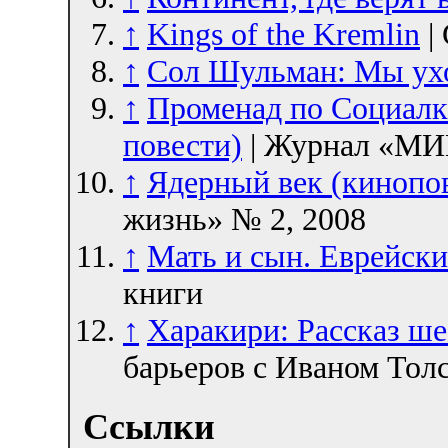
↑
Kings of the Kremlin
| 
↑
Сол Шульман: Мы у
↑
Променад по Социалке
повести)
| Журнал «МИ
↑
Ядерный век (кинопо
жизнь» № 2, 2008
↑
Мать и сын. Еврейск
книги
↑
Харакири: Рассказ ше
барьеров с Иваном Толс
Ссылки