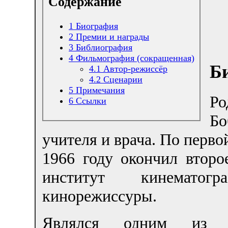
Содержание
1
Биография
2
Премии и награды
3
Библиография
4
Фильмография (сокращенная)
Б
4.1
Автор-режиссёр
4.2
Сценарии
5
Примечания
Ро
6
Ссылки
Бо
учителя и врача. По перв
1966 году окончил втор
институт кинематог
кинорежиссуры.
Являлся одним из ос