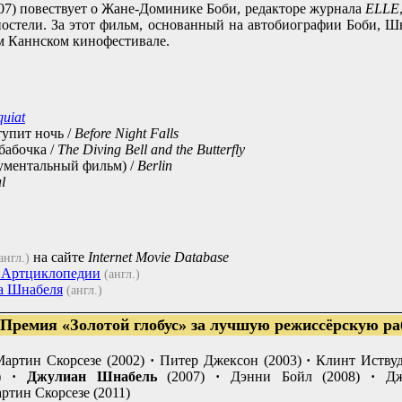
07) повествует о Жане-Доминике Боби, редакторе журнала
ELLE
остели. За этот фильм, основанный на автобиографии Боби, Ш
м Каннском кинофестивале.
uiat
тупит ночь /
Before Night Falls
бабочка /
The Diving Bell and the Butterfly
ументальный фильм) /
Berlin
l
на сайте
Internet Movie Database
англ.)
 Артциклопедии
(англ.)
а Шнабеля
(англ.)
Премия «Золотой глобус» за лучшую режиссёрскую ра
артин Скорсезе (2002)
·
Питер Джексон (2003)
·
Клинт Иствуд
)
·
Джулиан Шнабель
(2007)
·
Дэнни Бойл (2008)
·
Дж
ртин Скорсезе (2011)