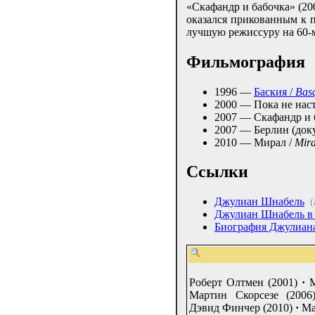
«Скафандр и бабочка» (20
оказался прикованным к п
лучшую режиссуру на 60-
Фильмография
1996 —
Баския /
Basq
2000 — Пока не нас
2007 — Скафандр и 
2007 — Берлин (док
2010 — Мирал /
Mira
Ссылки
Джулиан Шнабель
(
Джулиан Шнабель в
Биография Джулиан
Роберт Олтмен (2001)
·
М
Мартин Скорсезе (2006
Дэвид Финчер (2010)
·
Ма