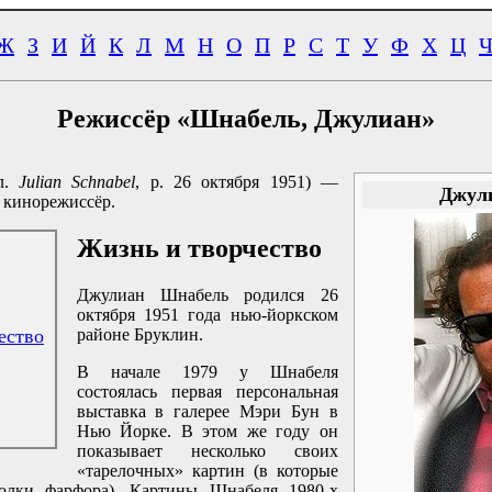
Ж
З
И
Й
К
Л
М
Н
О
П
Р
С
Т
У
Ф
Х
Ц
Режиссёр «Шнабель, Джулиан»
л.
Julian Schnabel
, р.
26 октября 1951
) —
Джул
 кинорежиссёр.
Жизнь и творчество
Джулиан Шнабель родился 26
октября 1951 года нью-йоркском
ество
районе Бруклин.
В начале 1979 у Шнабеля
состоялась первая персональная
выставка в галерее Мэри Бун в
Нью Йорке. В этом же году он
показывает несколько своих
«тарелочных» картин (в которые
олки фарфора). Картины Шнабеля 1980-х