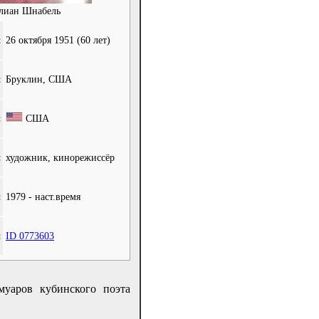
лиан Шнабель
:
26 октября 1951
(60 лет)
:
Бруклин, США
:
США
:
художник, кинорежиссёр
:
1979 - наст.время
:
ID 0773603
муаров кубинского поэта