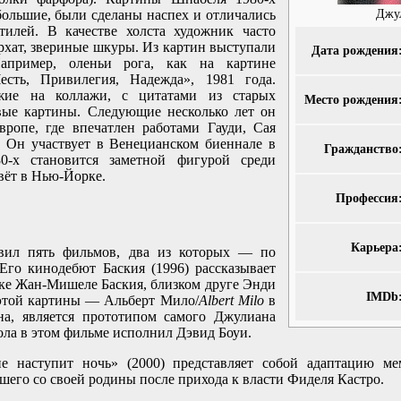
Джу
большие, были сделаны наспех и отличались
тилей. В качестве холста художник часто
рхат, звериные шкуры. Из картин выступали
Дата рождения
апример, оленьи рога, как на картине
есть, Привилегия, Надежда», 1981 года.
жие на коллажи, с цитатами из старых
Место рождения
вые картины. Следующие несколько лет он
вропе, где впечатлен работами Гауди, Сая
 Он участвует в Венецианском биеннале в
Гражданство
0-х становится заметной фигурой среди
вёт в Нью-Йорке.
Профессия
Карьера
вил пять фильмов, два из которых — по
Его кинодебют Баския (1996) рассказывает
ке Жан-Мишеле Баския, близком друге Энди
IMDb
 этой картины — Альберт Мило/
Albert Milo
в
а, является прототипом самого Джулиана
ла в этом фильме исполнил Дэвид Боуи.
е наступит ночь» (2000) представляет собой адаптацию ме
шего со своей родины после прихода к власти Фиделя Кастро.