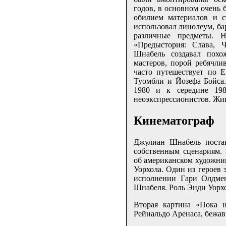
годов, в основном очень 
обилием материалов и с
использовал линолеум, ба
различные предметы. Н
«Предыстория: Слава, Ч
Шнабель создавал похо
мастеров, порой ребячли
часто путешествует по Е
Туомбли и Йозефа Бойса.
1980 и к середине 198
неоэкспрессионистов. Жи
Кинематограф
Джулиан Шнабель поста
собственным сценариям. 
об американском художни
Уорхола. Один из героев
исполнении Гари Олдмен
Шнабеля. Роль Энди Уорхо
Вторая картина «Пока н
Рейнальдо Аренаса, бежав