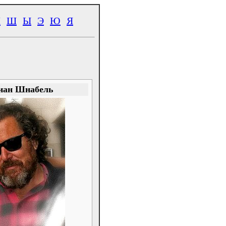
Ч
Ш
Ы
Э
Ю
Я
иан Шнабель