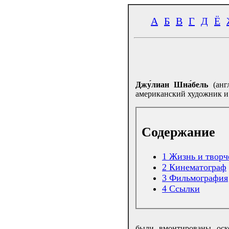
А
Б
В
Г
Д
Ё
Джу́лиан Шна́бель
(анг
американский художник и
Содержание
1
Жизнь и творч
2
Кинематограф
3
Фильмография
4
Ссылки
были вмонтированы оск