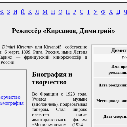
Ж
З
И
Й
К
Л
М
Н
О
П
Р
С
Т
У
Ф
Х
Ц
Режиссёр «Кирсанов, Димитрий»
.
Dimitri Kirsanov
или Kirsanoff , собственно
Димит
н
, 6 марта 1899, Рига, Россия, ныне Латвия
ариж) — французский кинорежиссёр и
Dim
 России.
Имя пр
рождении
Биография и
творчество
Дата рождения
Во Франции с 1923 года.
ворчество
Учился музыке
Место рождения
льмография
(виолончель), подрабатывал
тапёром. Стал широко
известен после
Дата смерти
авангардистского фильма
«Менильмонтан» (1924—