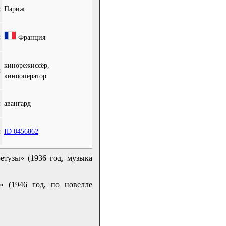
:
Париж
:
Франция
кинорежиссёр,
:
кинооператор
:
авангард
:
ID 0456862
етузы» (1936 год, музыка
» (1946 год, по новелле