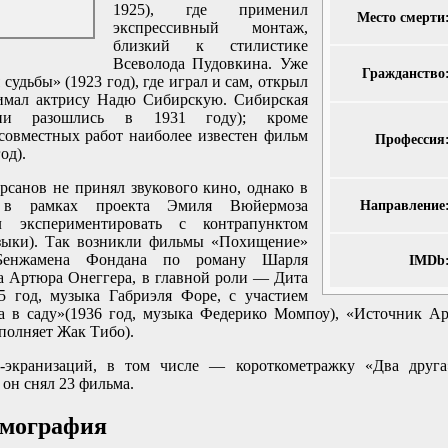
1925), где применил
Место смерти
экспрессивный монтаж,
близкий к стилистике
Всеволода Пудовкина. Уже
Гражданство
судьбы» (1923 год), где играл и сам, открыл
нимал актрису Надю Сибирскую. Сибирская
ни разошлись в 1931 году); кроме
совместных работ наиболее известен фильм
Профессия
од).
рсанов не принял звукового кино, однако в
в рамках проекта Эмиля Вюйермоза
Направление
экспериментировать с контрапунктом
узыки). Так возникли фильмы «Похищение»
 Бенжамена Фондана по роману Шарля
IMDb
 Артюра Онеггера, в главной роли — Дита
5 год, музыка Габриэля Форе, с участием
 в саду»(1936 год, музыка Федерико Момпоу), «Источник Ар
полняет Жак Тибо).
-экранизаций, в том числе — короткометражку «Два друга
 он снял 23 фильма.
ьмография