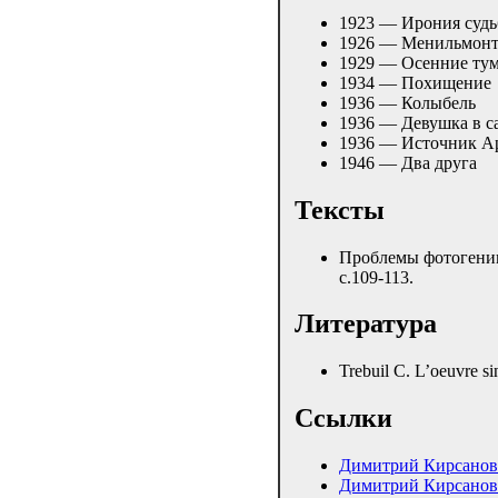
1923 — Ирония суд
1926 — Менильмон
1929 — Осенние ту
1934 — Похищение
1936 — Колыбель
1936 — Девушка в с
1936 — Источник А
1946 — Два друга
Тексты
Проблемы фотогении
с.109-113.
Литература
Trebuil C. L’oeuvre si
Ссылки
Димитрий Кирсанов
Димитрий Кирсанов 