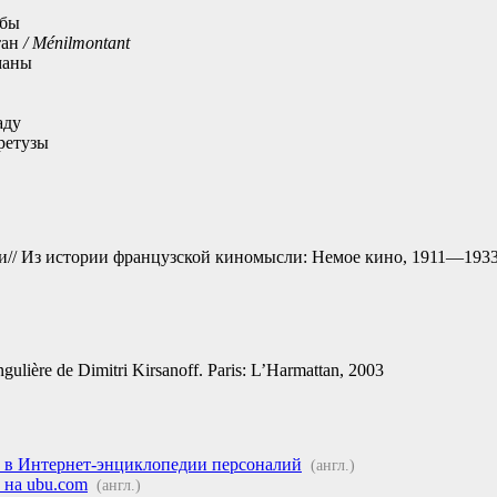
ьбы
тан
/ Ménilmontant
маны
аду
ретузы
// Из истории французской киномысли: Немое кино, 1911—1933.
ngulière de Dimitri Kirsanoff. Paris: L’Harmattan, 2003
 в Интернет-энциклопедии персоналий
(англ.)
на ubu.com
(англ.)