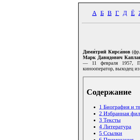
А
Б
В
Г
Д
Ё
Дими́трий Кирса́нов
(фр
Марк Давидович Капла
— 11 февраля 1957, П
кинооператор, выходец из
Содержание
1
Биография и т
2
Избранная фи
3
Тексты
4
Литература
5
Ссылки
6
Примечания