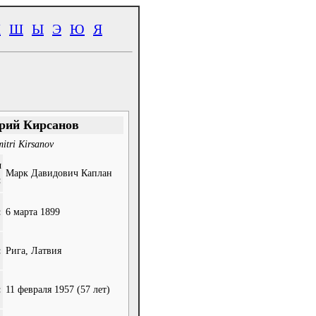
Ч
Ш
Ы
Э
Ю
Я
рий Кирсанов
itri Kirsanov
и
Марк Давидович Каплан
:
:
6 марта 1899
:
Рига, Латвия
:
11 февраля 1957
(57 лет)