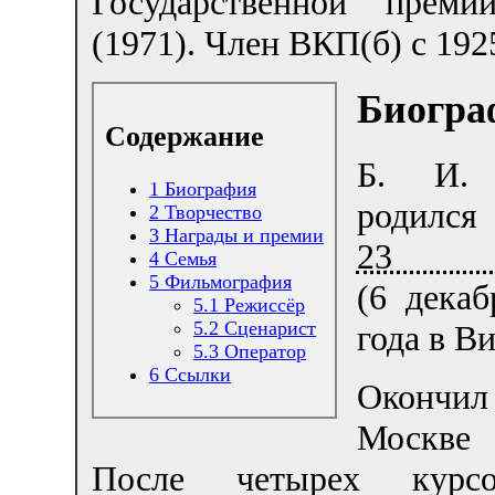
Государственной прем
(1971). Член ВКП(б) с 1925
Биогра
Содержание
Б. И. 
1
Биография
родился
2
Творчество
3
Награды и премии
23 н
4
Семья
5
Фильмография
(6 декаб
5.1
Режиссёр
5.2
Сценарист
года в Ви
5.3
Оператор
6
Ссылки
Окончи
Москве 
После четырех курс