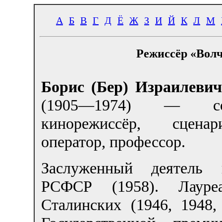
А
Б
В
Г
Д
Ё
Ж
З
И
Й
К
Л
М
Режиссёр «Волч
Борис (Бер) Израилевич
(1905—1974) — сов
кинорежиссёр, сцен
оператор, профессор.
Заслуженный деятель и
РСФСР (1958). Лауре
Сталинских (1946, 1948,