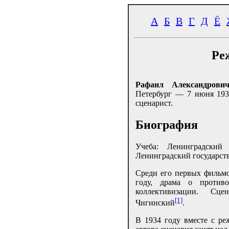
А
Б
В
Г
Д
Ё
Ре
Рафаил Александрови
Петербург — 7 июня 193
сценарист.
Биография
Учеба: Ленинградский
Ленинградский государств
Среди его первых фильмо
году, драма о против
коллективизации. Сц
[1]
Чигинский
.
В 1934 году вместе с ре