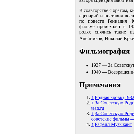
автора сценария занят на
В соавторстве с братом,
сценарий и поставил вое
по повести Геннадия Ф
фильме происходят в 19
ролях снялись такие и
Алейников, Николай Крюч
Фильмография
1937 — За Советск
1940 — Возвращение
Примечания
↑
Родная кровь (1932
↑
За Советскую Роди
teatr.ru
↑
За Советскую Род
советские фильмы —
↑
Рафаил Музыкант