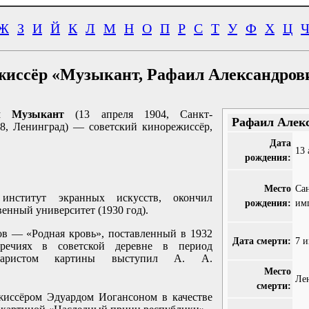
Ж
З
И
Й
К
Л
М
Н
О
П
Р
С
Т
У
Ф
Х
Ц
жиссёр «Музыкант, Рафаил Александров
ч Музыкант
(13 апреля 1904, Санкт-
Рафаил Алек
8, Ленинград) — советский кинорежиссёр,
Дата
13 
рождения:
Место
Са
 институт экранных искусств, окончил
рождения:
им
енный университет (1930 год).
в — «Родная кровь», поставленный в 1932
Дата смерти:
7 
оречиях в советской деревне в период
енаристом картины выступил А. А.
Место
Ле
смерти:
жиссёром Эдуардом Иогансоном в качестве