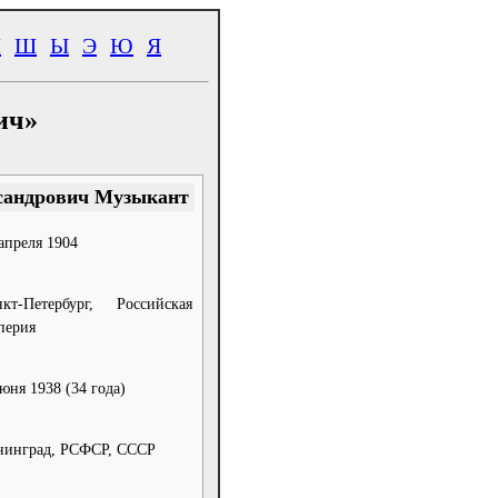
Ч
Ш
Ы
Э
Ю
Я
ич»
сандрович Музыкант
апреля 1904
нкт-Петербург, Российская
перия
июня 1938
(34 года)
нинград, РСФСР, СССР