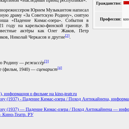
д картиной «Наследный принц республики».
Гражданство:
 кинорежиссером Юрием Музыкантом написал
нную драму «За Советскую Родину», снятую
Профессия:
ки
иша «Падение Кимас-озера». События в
21 году на карельско-финской границе. В
звестные актёры как Олег Жаков, Петр
[2]
ков, Николай Черкасов и другие
.
[3]
ую Родину —
режиссёр
[4]
 (фильм, 1940) —
сценарист
), информация о фильме на kino-teatr.ru
ну (1937) - Падение Кимас-озера / Поход Антикайнена, информац
ину (1937) — Падение Кимас-озера / Поход Антикайнена — инф
 Кино-Театр. РУ