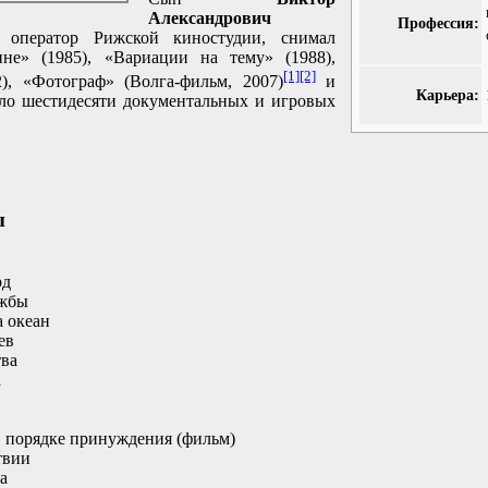
Александрович
Профессия:
 оператор Рижской киностудии, снимал
е» (1985), «Вариации на тему» (1988),
[1]
[2]
), «Фотограф» (Волга-фильм, 2007)
и
Карьера:
оло шестидесяти документальных и игровых
ы
рд
ужбы
а океан
ев
тва
а
 порядке принуждения (фильм)
твии
а