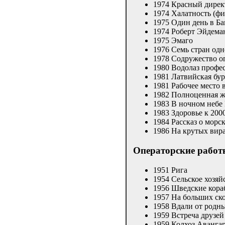
1974 Красный дирек
1974 Халатность (фи
1975 Один день в Ба
1974 Роберт Эйдема
1975 Эмаго
1976 Семь стран одн
1978 Содружество о
1980 Водолаз профе
1981 Латвийская бур
1981 Рабочее место 
1982 Полноценная ж
1983 В ночном небе
1983 Здоровье к 200
1984 Рассказ о мор
1986 На крутых вир
Операторские работ
1951 Рига
1954 Сельское хозяй
1956 Шведские кора
1957 На больших ск
1958 Вдали от родн
1959 Встреча друзей
1959 Колхоз Аванга