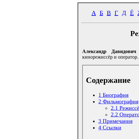
А
Б
В
Г
Д
Ё
Ре
Александр Давидович
кинорежиссёр и оператор.
Содержание
1
Биография
2
Фильмография
2.1
Режиссё
2.2
Операто
3
Примечания
4
Ссылки