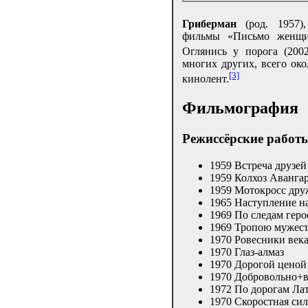
Гриберман
(род. 1957),
фильмы «Письмо женщин
Оглянись у порога (2002
многих других, всего ок
[3]
кинолент.
Фильмография
Режиссёрские работ
1959 Встреча друзей
1959 Колхоз Аванга
1959 Мотокросс др
1965 Наступление н
1969 По следам геро
1969 Тропою мужес
1970 Ровесники век
1970 Глаз-алмаз
1970 Дорогой ценой
1970 Добровольно+в
1972 По дорогам Ла
1970 Скоростная сил