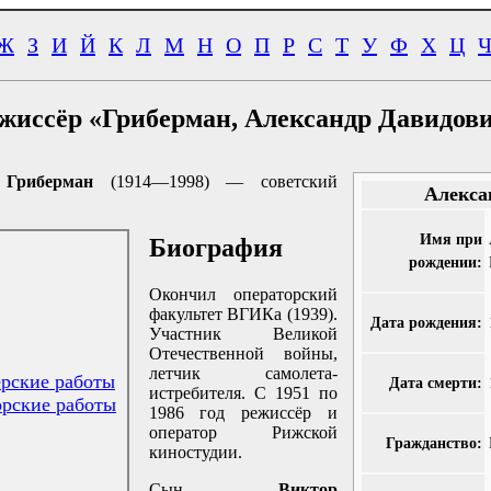
Ж
З
И
Й
К
Л
М
Н
О
П
Р
С
Т
У
Ф
Х
Ц
жиссёр «Гриберман, Александр Давидов
 Гриберман
(
1914
—1998) — советский
Алекса
Имя при
Биография
рождении:
Окончил операторский
факультет ВГИКа (1939).
Дата рождения:
Участник Великой
Отечественной войны,
летчик самолета-
рские работы
Дата смерти:
истребителя. С 1951 по
рские работы
1986 год режиссёр и
оператор Рижской
Гражданство:
киностудии.
Сын
Виктор