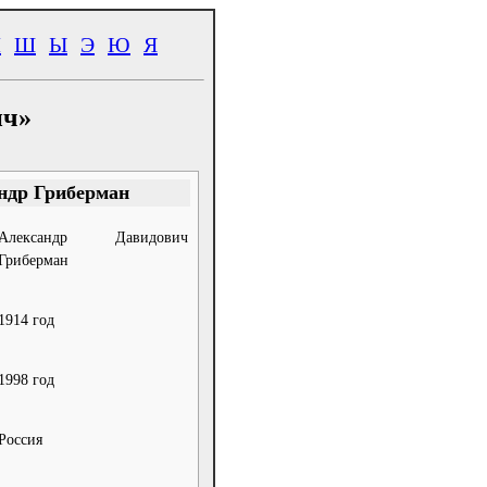
Ч
Ш
Ы
Э
Ю
Я
ич»
ндр Гриберман
Александр Давидович
Гриберман
1914 год
1998 год
Россия