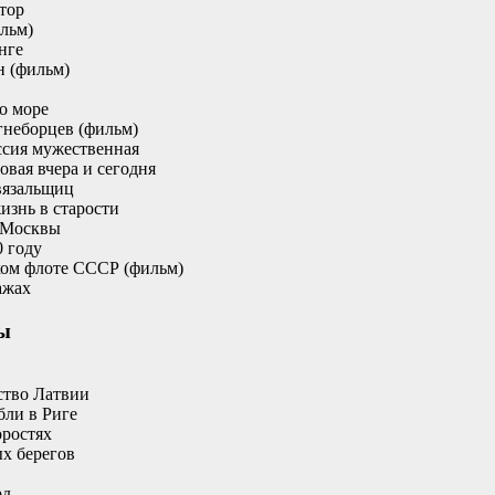
тор
льм)
нге
н (фильм)
о море
гнеборцев (фильм)
ссия мужественная
овая вчера и сегодня
вязальщиц
изнь в старости
 Москвы
0 году
ском флоте СССР (фильм)
ажах
ы
ство Латвии
бли в Риге
оростях
ых берегов
рд