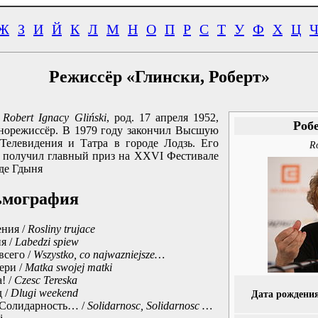
Ж
З
И
Й
К
Л
М
Н
О
П
Р
С
Т
У
Ф
Х
Ц
Режиссёр «Глински, Роберт»
.
Robert Ignacy Gliński
, род.
17 апреля 1952
,
Роб
норежиссёр. В 1979 году закончил Высшую
Телевидения и Татра в городе Лодзь. Его
Ro
» получил главный приз на XXVI Фестивале
де Гдыня
ьмография
ения /
Rosliny trujace
я /
Labedzi spiew
всего /
Wszystko, co najwazniejsze…
ери /
Matka swojej matki
! /
Czesc Tereska
 /
Dlugi weekend
Дата рождени
 Солидарность… /
Solidarnosc, Solidarnosc …