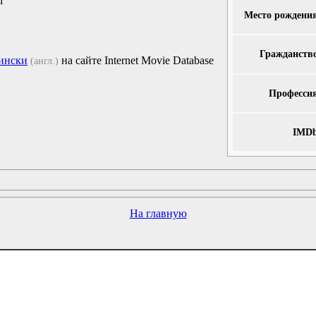
i
Место рождени
Гражданств
ински
на сайте Internet Movie Database
(англ.)
Професси
IMDb
На главную