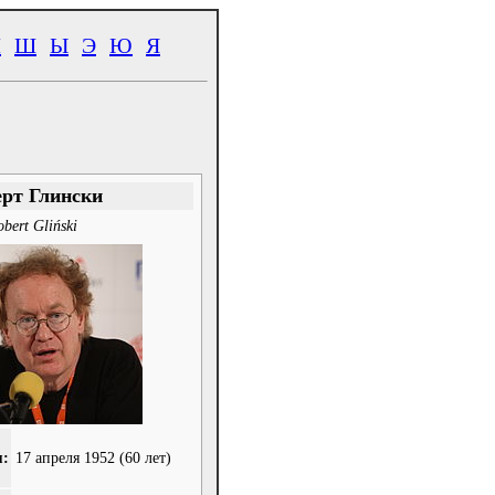
Ч
Ш
Ы
Э
Ю
Я
ерт Глински
bert Gliński
я:
17 апреля 1952
(60 лет)