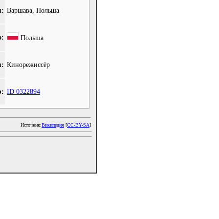
я:
Варшава, Польша
о:
Польша
я:
Кинорежиссёр
:
ID 0322894
Источник:
Википедия
[
CC-BY-SA
]