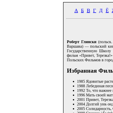
А
Б
В
Г
Д
Ё
Роберт Глински
(польск
Варшава) — польский ки
Государственную Школу 
фильм «Привет, Терезка!
Польских Фильмов в горо
Избранная Фил
1985 Ядовитые раст
1988 Лебединая песн
1992 То, что важнее 
1996 Мать своей мат
2001 Привет, Терезка
2004 Долгий уик-энд
2005 Солидарность,