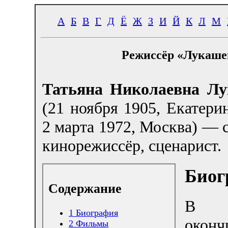
А
Б
В
Г
Д
Ё
Ж
З
И
Й
К
Л
М
Режиссёр «Лукаше
Татьяна Николаевна Л
(21 ноября 1905, Екатер
2 марта 1972, Москва) — 
кинорежиссёр, сценарист.
Биог
Содержание
В 
1
Биография
оконч
2
Фильмы