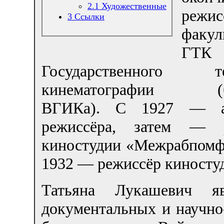
2.1
Художественные
режис
3
Ссылки
факул
ГТ
Государственного те
кинематографии (б
ВГИКа). С 1927 — ас
режиссёра, затем — р
киностудии «Межрабпомф
1932 — режиссёр киносту
Татьяна Лукашевич яв
документальных и научно