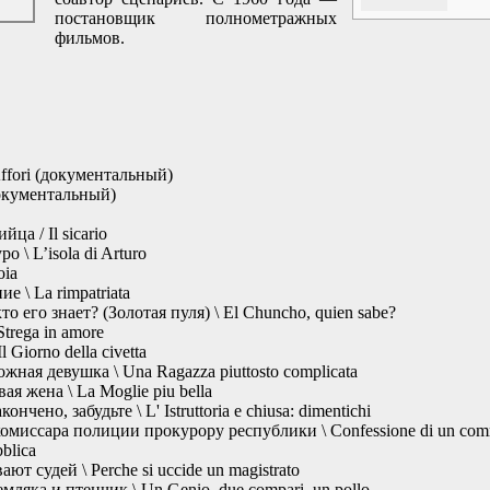
постановщик полнометражных
фильмов.
ffori (документальный)
документальный)
а / Il sicario
 \ L’isola di Arturo
oia
 \ La rimpatriata
о его знает? (Золотая пуля) \ El Chuncho, quien sabe?
trega in amore
 Giorno della civetta
ная девушка \ Una Ragazza piuttosto complicata
я жена \ La Moglie piu bella
нчено, забудьте \ L' Istruttoria e chiusa: dimentichi
иссара полиции прокурору республики \ Confessione di un commiss
bblica
т судей \ Perche si uccide un magistrato
мляка и птенчик \ Un Genio, due compari, un pollo