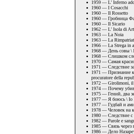
1959 — L' Inferno ad
1960 — I Cosacchi
1960 — Il Rossetto
1960 — Гробница Фара
1960 — Il Sicario
1962 — L' Isola di Ar
1963 — La Noia
1963 — La Rimpatriat
1966 — La Strega in 
1968 — День совы \ Il
1968 — Слишком слож
1970 — Самая красива
1971 — Следствие зако
1971 — Признание ком
procuratore della repu
1972 — Girolimoni, i
1974 — Почему убиваю
1975 — Гений, два зе
1977 — Я боюсь \ Io 
1977 — Гудбай и ами
1978 — Человек на к
1980 — Следствие с 
1982 — Parole e sang
1985 — Связь через 
1986 — Дело Назаретя