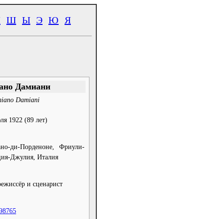
Ч
Ш
Ы
Э
Ю
Я
ано Дамиани
iano Damiani
ля 1922
(89 лет)
ано-ди-Порденоне, Фриули-
ия-Джулия, Италия
ежиссёр и сценарист
98765