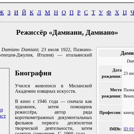
Ж
З
И
Й
К
Л
М
Н
О
П
Р
С
Т
У
Ф
Х
Ц
Режиссёр «Дамиани, Дамиано»
.
Damiano Damiani
; 23 июля 1922, Пазиано-
Дами
Венеция-Джулия, Италия) — итальянский
Dam
Дата
Биография
23 ию
рождения:
Учился живописи в Миланской
Место
Пази
Академии изящных искусств.
рождения:
Венец
В кино с 1946 года — сначала как
художник, затем помощник
ёр
режиссёра, автор ряда
Профессия:
кинор
ист
короткометражных документальных
фильмов первого десятилетия
творческой деятельности, затем
IMDb:
ID 01
соавтор сценариев. С 1960 года —