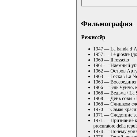
Фильмография
Режиcсёр
1947 — La banda d’A
1957 — Le giostre (
1960 — Il rossetto
1961 — Наемный убийц
1962 — Остров Артуро
1963 — Тоска \ La N
1963 — Воссоединение
1966 — Эль Чунчо, кт
1966 — Ведьма \ La S
1968 — День совы \ Il
1968 — Слишком слож
1970 — Самая красива
1971 — Следствие зако
1971 — Признание ком
procuratore della repu
1974 — Почему убиваю
1975 — Гений, два зе