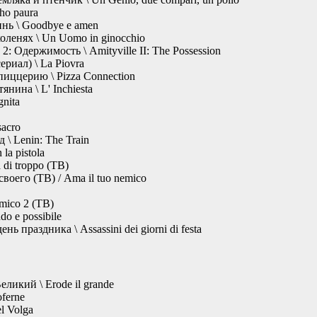
ho paura
нь \ Goodbye e amen
оленях \ Un Uomo in ginocchio
 Одержимость \ Amityville II: The Possession
риал) \ La Piovra
пиццерию \ Pizza Connection
нина \ L' Inchiesta
nita
sacro
\ Lenin: The Train
la pistola
di troppo (ТВ)
оего (ТВ) / Ama il tuo nemico
mico 2 (ТВ)
o e possibile
ь праздника \ Assassini dei giorni di festa
ликий \ Erode il grande
oferne
el Volga