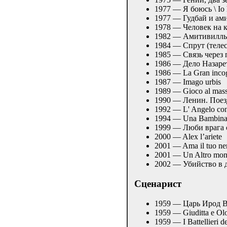
1977 — Я боюсь \ Io 
1977 — Гудбай и ами
1978 — Человек на к
1982 — Амитивилль 2:
1984 — Спрут (телесе
1985 — Связь через 
1986 — Дело Назаретя
1986 — La Gran incog
1987 — Imago urbis
1989 — Gioco al mas
1990 — Ленин. Поезд 
1992 — L' Angelo con 
1994 — Una Bambina 
1999 — Люби врага св
2000 — Alex l’ariete
2001 — Ama il tuo ne
2001 — Un Altro mond
2002 — Убийство в ден
Сценарист
1959 — Царь Ирод Ве
1959 — Giuditta e Ol
1959 — I Battellieri d