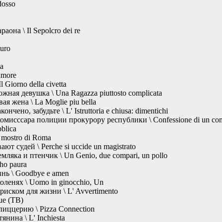
dosso
она \ Il Sepolcro dei re
turo
a
amore
 Giorno della civetta
ная девушка \ Una Ragazza piuttosto complicata
я жена \ La Moglie piu bella
нчено, забудьте \ L' Istruttoria e chiusa: dimentichi
исссара полиции прокурору республики \ Confessione di un commis
bblica
l mostro di Roma
т судей \ Perche si uccide un magistrato
мляка и птенчик \ Un Genio, due compari, un pollo
ho paura
нь \ Goodbye e amen
оленях \ Uomo in ginocchio, Un
риском для жизни \ L' Avvertimento
ue (ТВ)
пиццерию \ Pizza Connection
нина \ L' Inchiesta