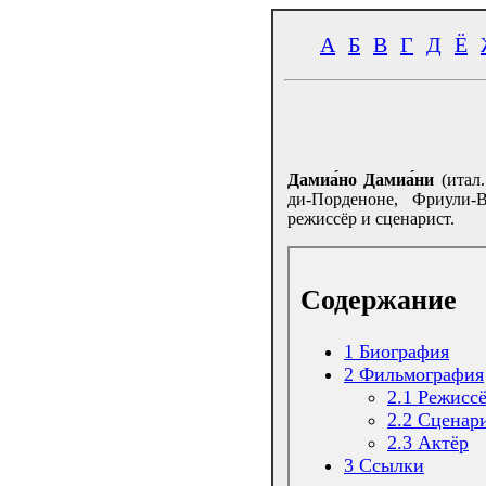
А
Б
В
Г
Д
Ё
Дамиа́но Дамиа́ни
(итал
ди-Порденоне, Фриули-
режиссёр и сценарист.
Содержание
1
Биография
2
Фильмография
2.1
Режиcс
2.2
Сценар
2.3
Актёр
3
Ссылки