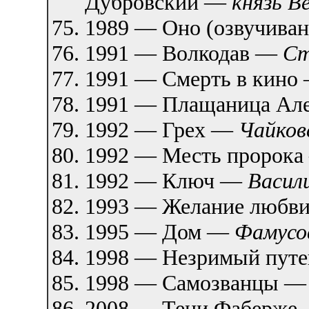
Дубровский —
князь В
1989 — Оно (озвучиван
1991 — Волкодав —
Ст
1991 — Смерть в кино
1991 — Плащаница Але
1992 — Грех —
Чайков
1992 — Месть пророк
1992 — Ключ —
Васил
1993 — Желание любв
1995 — Дом —
Фамусо
1998 — Незримый пут
1998 — Самозванцы 
2008 — Тени Фаберже