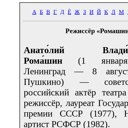
А
Б
В
Г
Д
Ё
Ж
З
И
Й
К
Л
М
Режиссёр «Ромашин
Анато́лий Влади́м
Рома́шин
(1 января
Ленинград — 8 август
Пушкино) — совет
российский актёр театра
режиссёр, лауреат Госуда
премии СССР (1977), 
артист РСФСР (1982).