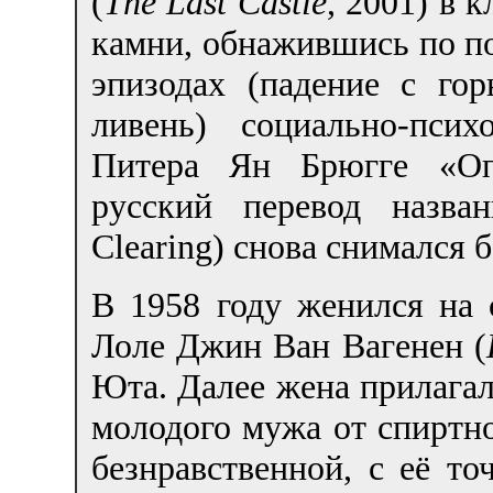
(
The Last Castle
, 2001) в 
камни, обнажившись по по
эпизодах (падение с го
ливень) социально-пси
Питера Ян Брюгге «Опр
русский перевод назв
Clearing
) снова снимался б
В 1958 году женился на 
Лоле Джин Ван Вагенен (
Юта. Далее жена прилагал
молодого мужа от спиртног
безнравственной, с её то