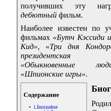
получивших эту наг
дебютный
фильм.
Наиболее известен по у
фильмах
«Бутч Кэссиди 
Кид»
,
«Три дня Кондор
президентская 
«Обыкновенные люд
«Шпионские игры»
.
Био
Содержание
Род
1
Биография