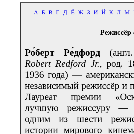
А
Б
В
Г
Д
Ё
Ж
З
И
Й
К
Л
М
Режиссёр 
Ро́берт Ре́дфорд
(анг
Robert Redford Jr.
, род. 1
1936 года) — американск
независимый режиссёр и 
Лауреат премии «Ос
лучшую режиссуру — я
одним из шести режис
истории мирового кинема