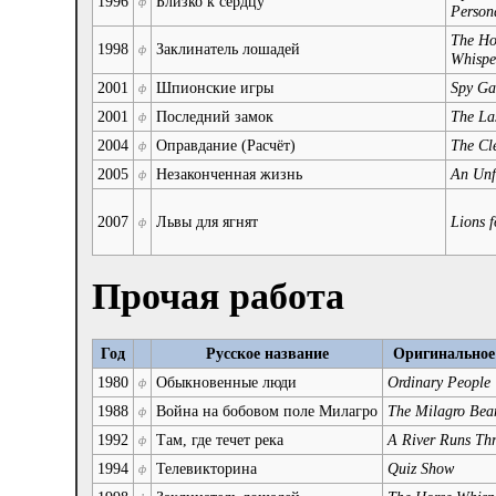
1996
Близко к сердцу
ф
Person
The Ho
1998
Заклинатель лошадей
ф
Whispe
2001
Шпионские игры
Spy G
ф
2001
Последний замок
The La
ф
2004
Оправдание (Расчёт)
The Cl
ф
2005
Незаконченная жизнь
An Unf
ф
2007
Львы для ягнят
Lions 
ф
Прочая работа
Год
Русское название
Оригинальное
1980
Обыкновенные люди
Ordinary People
ф
1988
Война на бобовом поле Милагро
The Milagro Bea
ф
1992
Там, где течет река
A River Runs Thr
ф
1994
Телевикторина
Quiz Show
ф