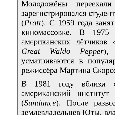
Молодожёны переехал
зарегистрировался студен
(
Pratt
). С 1959 года заня
киномассовке. В 1975
американских лётчиков
Great Waldo Pepper
),
усматриваются в популя
режиссёра Мартина Скорсе
В 1981 году вблизи с
американский институт
(
Sundance
). После разв
землевладельцев Юты, вла