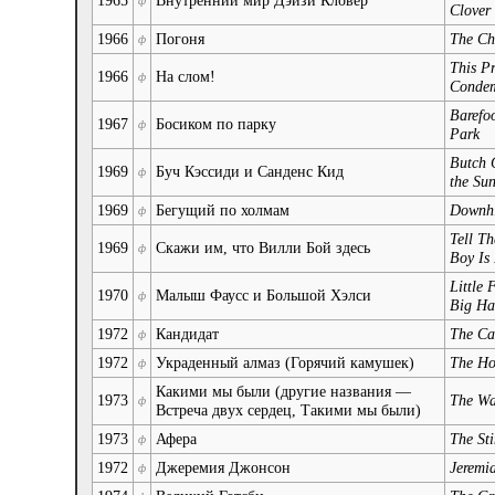
ф
Clover
1966
Погоня
The Ch
ф
This Pr
1966
На слом!
ф
Conde
Barefoo
1967
Босиком по парку
ф
Park
Butch 
1969
Буч Кэссиди и Санденс Кид
ф
the Su
1969
Бегущий по холмам
Downhi
ф
Tell Th
1969
Скажи им, что Вилли Бой здесь
ф
Boy Is
Little 
1970
Малыш Фаусс и Большой Хэлси
ф
Big Ha
1972
Кандидат
The Ca
ф
1972
Украденный алмаз (Горячий камушек)
The Ho
ф
Какими мы были (другие названия —
1973
The Wa
ф
Встреча двух сердец, Такими мы были)
1973
Афера
The St
ф
1972
Джеремия Джонсон
Jeremi
ф