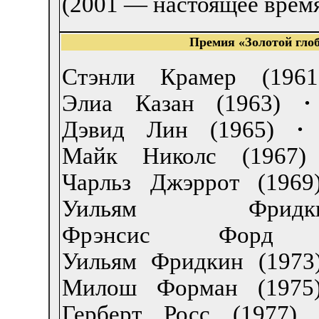
(2001 — настоящее врем
Премия «Золотой глоб
Стэнли Крамер (1961
Элиа Казан (1963)
·
Дэвид Лин (1965)
·
Майк Николс (1967)
Чарльз Джэррот (1969
Уильям Фрид
Фрэнсис Форд 
Уильям Фридкин (1973
Милош Форман (1975
Герберт Росс (1977)