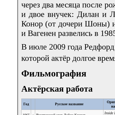
через два месяца после ро
и двое внучек: Дилан и 
Конор (от дочери Шоны) и
и Вагенен развелись в 1985
В июле 2009 года Редфорд
которой актёр долгое врем
Фильмография
Актёрская работа
Ориг
Год
Русское название
на
Inside 
1965
Внутренний мир Дэйзи Кловер