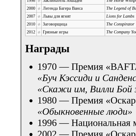
1998
Заклинатель лошадей
The Horse Whisp
ф
2000
Легенда Багера Ванса
The Legend of B
ф
2007
Львы для ягнят
Lions for Lambs
ф
2010
Заговорщица
The Conspirator
ф
2012
Грязные игры
The Company Yo
ф
Награды
1970 — Премия «BAFT
«Буч Кэссиди и Санден
«Скажи им, Вилли Бой 
1980 — Премия «Оскар
«Обыкновенные люди»
1996 — Национальная 
2002 — Премия «Оскар»