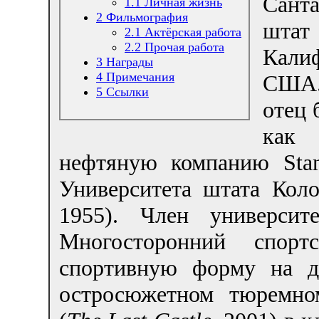
Санта
1.1
Личная жизнь
2
Фильмография
штат
2.1
Актёрская работа
2.2
Прочая работа
Кали
3
Награды
4
Примечания
США
5
Ссылки
отец 
как 
нефтяную компанию Sta
Университета штата Коло
1955). Член университ
Многосторонний спорт
спортивную форму на д
остросюжетном тюремно