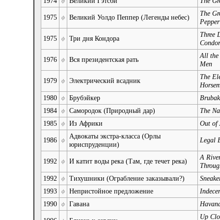
1974
Великий Гэтсби
The Gr
ф
The Gr
1975
Великий Уолдо Пеппер (Легенды небес)
ф
Pepper
Three D
1975
Три дня Кондора
ф
Condo
All the
1976
Вся президентская рать
ф
Men
The Ele
1979
Электрический всадник
ф
Horse
1980
Брубэйкер
Brubak
ф
1984
Самородок (Природный дар)
The Na
ф
1985
Из Африки
Out of 
ф
Адвокаты экстра-класса (Орлы
1986
Legal 
ф
юриспруденции)
A Rive
1992
И катит воды река (Там, где течет река)
ф
Throug
1992
Тихушники (Ограбление заказывали?)
Sneake
ф
1993
Непристойное предложение
Indece
ф
1990
Гавана
Havan
ф
Up Clo